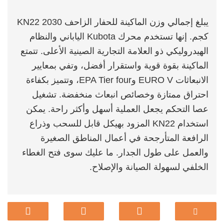
يبلغ إجمالي وزن الماكينة للحفار الزاحف KN22 2030
كجم. إنها تستخدم محرك Kubota الياباني والنظام
الهيدروليكي ذو العلامة التجارية الصينية الأعلى. تتمتع
الماكينة بقوة قوية واستقرار أفضل، وتفي بمعايير
الانبعاثات EURO V وEPA Tier four، وتتميز بكفاءة
احتراق ممتازة وخصائص انبعاث منخفضة. تشغيل
عصا التحكم يجعل العملية أسهل وأكثر راحة. يمكن
استخدام KN22 المزود بهيكل قابل للسحب وذراع
الرافعة المتأرجحة في أعمال المناطق الصغيرة
والعمل على طول الجدار. ما عليك سوى فتح الغطاء
الخلفي لسهولة الصيانة والإصلاح.