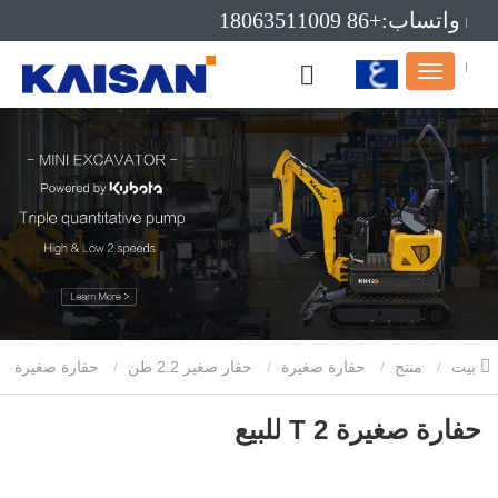
واتساب:+86 18063511009
بريد إلكتروني:info@kaisanmachinery.com
بيت
منتج
حفارة صغيرة
حفار صغير 2.2 طن
حفارة صغيرة
2 T للبيع
حفارة صغيرة 2 T للبيع