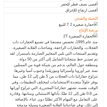
أقصى نصف قطر للحفر
أقصى ارتفاع للإغراق
التعبئة والشحن
ورشة الإنتاج
منذ عام 1995، تخصص مصنعنا في تصنيع الحفارات ذات
العجلات، والحفارات الزاحفة، وشاحنات القلابة الصغيرة،
وتقديم المنتجات التي تلبي المعايير الصارمة باستمرار. لقد
تم تصدير خط منتجاتنا الشامل إلى أكثر من 50 دولة
ومنطقة حول العالم، بدعم من شبكة قوية من الممثلين
تمتد عبر أوروبا وأستراليا ونيوزيلندا وجنوب آسيا وغيرها.
تتراوح حفاراتنا ذات العجلات من 5 طن إلى 12 طن، مما
يوفر حلولاً متعددة الاستخدامات لمختلف التطبيقات. وفي
الوقت نفسه، تشتهر حفاراتنا المجنزرة، التي تتراوح أوزانها
من 0.8 طن إلى 12 طنًا، بأدائها الاستثنائي ومتانتها، وقادرة
على التعامل مع المهام الأكثر تطلبًا دون عناء. بالإضافة
إلى ذلك، توفر شاحناتنا القلابة الصغيرة وسيلة مدمجة