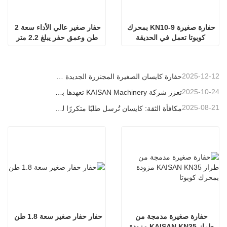
حفارة صغيرة KN10-9 بمحرك 
حفار صغير عالي الأداء سعة 2 
كوبوتا تعمل في الحديقة
طن وعمق حفر يبلغ 2.2 متر
2025-12-12
حفارة كايسان الصغيرة المجنزرة الجديدة بوزن 1.2 طن: تصميم بدون ذيل للعمليات في المساحات الضيقة
2025-10-24
تعزز شركة KAISAN Machinery تعهدها بالدعم العالمي من خلال مهمة فنية استباقية في
2025-08-21
مكافأة الثقة: كايسان تُرسل طلبًا متكررًا لـ 20 وحدة حفارات إلى شريك برتغالي طويل الأمد
حفارة صغيرة مدمجة من 
حفار حفار صغير سعة 1.8 طن
طراز KAISAN KN35 مزودة 