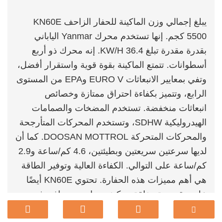
يبلغ إجمالي وزن الماكينة للحفار الزاحف KN60E
5500 كجم. إنها تستخدم محرك Yanmar الياباني
بقدرة مقدرة تبلغ 36.4 KW/H. إنه محرك ذو أربع
أسطوانات. تتمتع الماكينة بقوة قوية واستقرار أفضل،
وتفي بمعايير الانبعاثات EURO V وEPA من المستوى
الرابع، وتتميز بكفاءة احتراق ممتازة وخصائص
انبعاثات منخفضة. تستخدم المضخات والصمامات
الهيدروليكية SDHW، وتستخدم المحركات المتأرجحة
والمحركات المتحركة DOOSAN MOTTROL. كما أن
لديها سرعتين سريعتين وبطيئتين، 4.6 كم/ساعة و2.9
كم/ساعة على التوالي. الكفاءة العالية وتوفير الطاقة
هي أهم مميزات هذه الحفارة. تحتوي KN60E أيضًا
على مقصورة مغلقة ومكيف هواء، وهو دافئ في
الشتاء وبارد في الصيف، مما يجعل المشغل أكثر