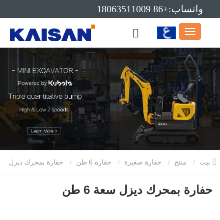
واتساب:+86 18063511009
بريد إلكتروني:info@kaisanmachinery.com
بيت
منتج
حفارة صغيرة
حفاره 6 طن
حفارة بمحرك ديزل
سعة 6 طن
حفارة بمحرك ديزل سعة 6 طن