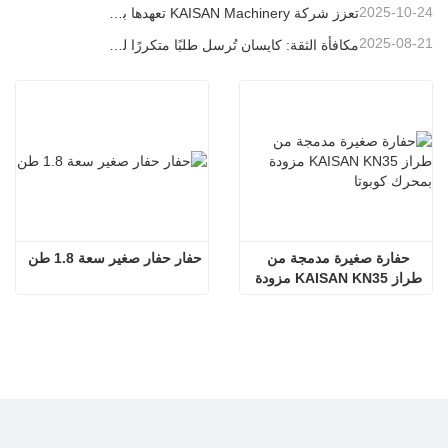
2025-10-24
تعزز شركة KAISAN Machinery تعهدها بالدعم العالمي من خلال مهمة فنية استباقية في
2025-08-21
مكافأة الثقة: كايسان تُرسل طلبًا متكررًا لـ 20 وحدة حفارات إلى شريك برتغالي طويل الأمد
حفارة صغيرة مدمجة من 
حفار حفار صغير سعة 1.8 طن
طراز KAISAN KN35 مزودة 
بمحرك كوبوتا