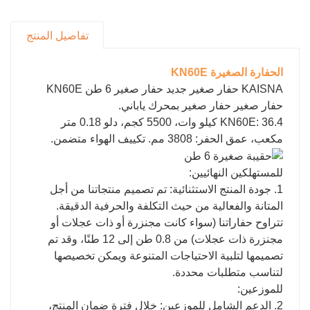
راحة.
تفاصيل المنتج
الحفارة الصغيرة KN60E
KAISNA حفار صغير جديد حفار صغير 6 طن KN60E
حفار صغير حفار صغير بمحرك ياباني.
KN60E: 36.4 كيلو وات، 5500 كجم، دلو 0.18 متر
مكعب، عمق الحفر: 3808 مم. تكييف الهواء متضمن.
للمستهلكين النهائيين:
1. جودة المنتج الاستثنائية: تم تصميم منتجاتنا من أجل
المتانة والفعالية من حيث التكلفة والحرفية الدقيقة.
تتراوح حفاراتنا (سواء كانت مجنزرة أو ذات عجلات أو
مجنزرة ذات عجلات) من 0.8 طن إلى 12 طنًا، وقد تم
تصميمها لتلبية الاحتياجات المتنوعة ويمكن تخصيصها
لتناسب متطلبات محددة.
للموزعين:
2. الدعم الشامل للموزعين: خلال فترة ضمان المنتج،