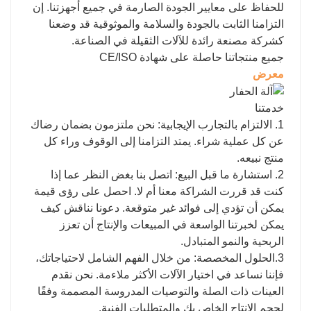
للحفاظ على معايير الجودة الصارمة في جميع أجهزتنا. إن
التزامنا الثابت بالجودة والسلامة والموثوقية قد وضعنا
كشركة مصنعة رائدة للآلات الثقيلة في الصناعة.
جميع منتجاتنا حاصلة على شهادة CE/ISO
معرض
خدمتنا
1. الالتزام بالتجارب الإيجابية: نحن ملتزمون بضمان رضاك
​​عن كل عملية شراء. يمتد التزامنا إلى الوقوف وراء كل
منتج نبيعه.
2. استشارة ما قبل البيع: اتصل بنا بغض النظر عما إذا
كنت قد قررت الشراكة معنا أم لا. احصل على رؤى قيمة
يمكن أن تؤدي إلى فوائد غير متوقعة. دعونا نناقش كيف
يمكن لخبرتنا الواسعة في المبيعات والإنتاج أن تعزز
الربحية والنمو المتبادل.
3.الحلول المخصصة: من خلال الفهم الشامل لاحتياجاتك،
فإننا نساعد في اختيار الآلات الأكثر ملاءمة. نحن نقدم
العينات ذات الصلة والتوصيات المدروسة المصممة وفقًا
لحجم الإنتاج الخاص بك والمتطلبات الفنية.