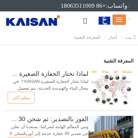
واتساب:+86 18063511009
بريد إلكتروني:info@kaisanmachinery.com
بيت
أخبار
المعرفة التقنية
المعرفة التقنية
لماذا تختار الحفارة الصغيرة KAISAN？
لماذا تختار الحفارة الصغيرة KAISAN？ في
مجال البناء والهندسة الحديثة، يتم تفضيل
الحفارات الصغيرة على نطاق واسع لمرونتها
يتعلم أكثر
وكفاءتها واقتصادها. خاصة في البناء الحضري
والمشاريع الهندسية الصغيرة، أصبح دور
الحفارات الصغيرة أكثر أهمية. من بين العديد
الفوز بالتصدير: تم شحن 30 حفارة إلى أوزبكستان، مما يمثل تواجدنا المتنامي في الشرق الأوسط
من العلامات التجارية للحفارات الصغيرة،
ومن المعالم الهامة لشركتنا، يسعدنا أن نعلن
أصبحت KAISAN رائدة
عن تصدير 30 حفارة حديثة إلى أوزبكستان. لا