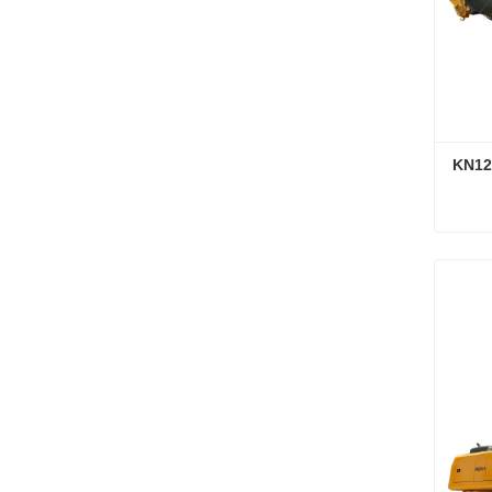
ة هيدروليكية مدمجة KN120-
حفارة زاحفة هيدروليكية مدمجة KN120-9 للإنشاءات الحضرية