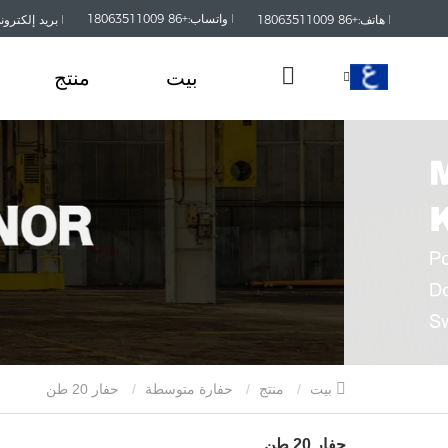
واتساب:+86 18063511009
هاتف:+86 18063511009
بريد إلكتروني:kaisanmachinery.com
بيت
منتج
بيت
منتج
حفارة متوسطة
حفار 20 طن
حفار 20 طن