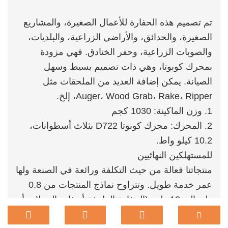
تم تصميم هذه الحفارة للأعمال الصغيرة، والمشاريع
الصغيرة، والحدائق، والأراضي الزراعية، والبلديات،
والصوبات الزراعية، وحفر الخنادق. فهي مزودة
بمحرك كوبوتا، وهي ذات تصميم بسيط وسهل
الصيانة. يمكن إضافة العديد من الملحقات مثل
Auger، Wood Grab، Rake، Ripper، إلخ.
1. وزن الماكينة: 1030 كجم
2. المحرك: محرك كوبوتا D722 بثلاث أسطوانات،
10.2 كيلو واط.
للمستهلكين النهائيين
منتجاتنا فعالة من حيث التكلفة ورائعة في الصنعة ولها
عمر خدمة طويل. وتتراوح نماذج المنتجات من 0.8
طن إلى 12 طن. (الحفارة الزاحفة أو ذات العجلات أو
الزاحفة) يمكنها تلبية احتياجاتك ودعم التخصيص