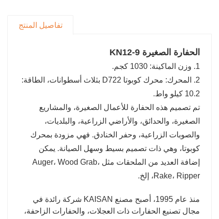
للموزع
سوف نقدم خدمات ضمان الجودة لمنتجاتك خلال فترة
تفاصيل المنتج
ضمان المنتج. وفي الوقت نفسه، سنقوم بالإعلان لك
في بلدك مجانًا، وندعم الألوان المخصصة والعلامات
الحفارة الصغيرة KN12-9
التجارية للمنتج.
1. وزن الماكينة: 1030 كجم.
2. المحرك: محرك كوبوتا D722 بثلاث أسطوانات، الطاقة:
10.2 كيلو واط.
تم تصميم هذه الحفارة للأعمال الصغيرة، والمشاريع
الصغيرة، والحدائق، والأراضي الزراعية، والبلديات،
والصوبات الزراعية، وحفر الخنادق. فهي مزودة بمحرك
كوبوتا، وهي ذات تصميم بسيط وسهل الصيانة. يمكن
إضافة العديد من الملحقات مثل Auger، Wood Grab،
Rake، Ripper، إلخ.
منذ عام 1995، أصبح مصنع KAISAN شركة رائدة في
مجال تصنيع الحفارات ذات العجلات، والحفارات الزاحفة،