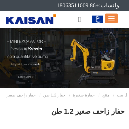
واتساب:+86 18063511009
بريد إلكتروني:info@kaisanmachinery.com
بيت
منتج
حفارة صغيرة
حفار 1.2 طن
حفار زاحف صغير
1.2 طن
حفار زاحف صغير 1.2 طن