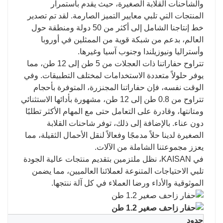
والشاحنات القلابة الصغيرة، حيث يقدم باستمرار
المنتجات التي تلبي معايير التميز الصارمة. لقد تم تصدير
خط إنتاجنا الشامل إلى أكثر من 50 دولة ومنطقة حول
العالم، بدعم من شبكة قوية من الممثلين في أوروبا
وأستراليا ونيوزيلندا وجنوب آسيا وغيرها.
تتراوح حفاراتنا ذات العجلات من 5 طن إلى 12 طن، مما
يوفر حلولاً متعددة الاستخدامات لمختلف التطبيقات. وفي
الوقت نفسه، فإن حفاراتنا المجنزرة، المتوفرة بأحجام
تتراوح من 0.8 طن إلى 12 طن، مشهورة بأدائها الاستثنائي
ومتانتها، وقادرة على التعامل حتى مع المهام الأكثر تطلبًا
دون عناء. بالإضافة إلى ذلك، توفر شاحنات القلابة
الصغيرة لدينا حلاً مدمجًا وفعالاً لنقل الأحمال الثقيلة، مما
يعزز مجموعتنا الشاملة من الآلات.
في KAISAN، نظل ملتزمين بتقديم منتجات عالية الجودة
تلبي الاحتياجات المتنوعة لعملائنا العالميين، مما يضمن
الموثوقية والأداء ورضا العملاء في كل آلة ننتجها.
حدود