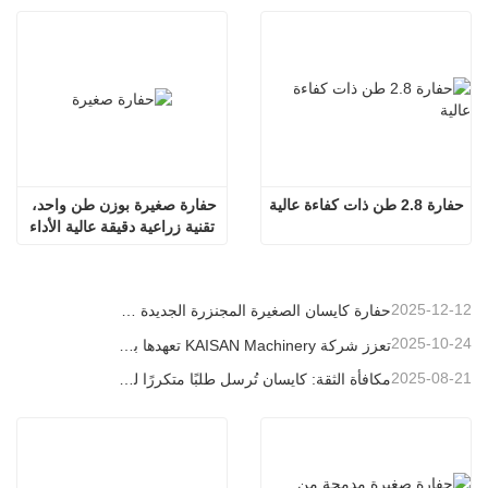
حفارة 2.8 طن ذات كفاءة عالية
حفارة صغيرة بوزن طن واحد، 
تقنية زراعية دقيقة عالية الأداء
2025-12-12
حفارة كايسان الصغيرة المجنزرة الجديدة بوزن 1.2 طن: تصميم بدون ذيل للعمليات في المساحات الضيقة
2025-10-24
تعزز شركة KAISAN Machinery تعهدها بالدعم العالمي من خلال مهمة فنية استباقية في
2025-08-21
مكافأة الثقة: كايسان تُرسل طلبًا متكررًا لـ 20 وحدة حفارات إلى شريك برتغالي طويل الأمد