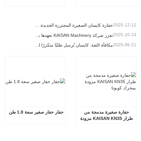
2025-12-12
حفارة كايسان الصغيرة المجنزرة الجديدة بوزن 1.2 طن: تصميم بدون ذيل للعمليات في المساحات الضيقة
2025-10-24
تعزز شركة KAISAN Machinery تعهدها بالدعم العالمي من خلال مهمة فنية استباقية في
2025-08-21
مكافأة الثقة: كايسان تُرسل طلبًا متكررًا لـ 20 وحدة حفارات إلى شريك برتغالي طويل الأمد
حفارة صغيرة مدمجة من 
حفار حفار صغير سعة 1.8 طن
طراز KAISAN KN35 مزودة 
بمحرك كوبوتا