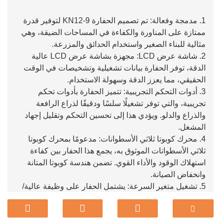
1. مدمجة وفعالة: تم تصميم الحفارة KN12-9 لتوفير قدرة
ممتازة على المناورة والكفاءة في المساحات الضيقة، وهي
مثالية للبناء الصغير واستخدام الحدائق والمزرعة.
2. شاشة عرض LCD: مجهزة بشاشة عرض LCD عالية
الدقة، توفر الحفارة بيانات تشغيلية وتشخيصات في الوقت
الحقيقي، مما يعزز الدقة وسهولة الاستخدام.
3. أدوات التحكم التجريبية: تتميز الحفارة بأدوات تحكم
تجريبية، والتي توفر تشغيلًا سلسًا ودقيقًا لذراع الرافعة
والذراع والدلو. ويؤدي هذا إلى تحسين التحكم وتقليل إجهاد
المشغل.
4. محرك كوبوتا ثلاثي الأسطوانات: مدعومًا بمحرك كوبوتا
ثلاثي الأسطوانات الموثوق به، يجمع هذا الحفار بين كفاءة
استهلاك الوقود والأداء القوي. تضمن هندسة كوبوتا المتانة
وانخفاض الصيانة.
5. تشغيل متغير السرعة: يشتمل الحفار على وظيفة عالية/
منخفضة السرعة، مما يسمح للمشغلين بالتبديل بين التشغيل
عالي السرعة للحركة السريعة والتشغيل منخفض السرعة