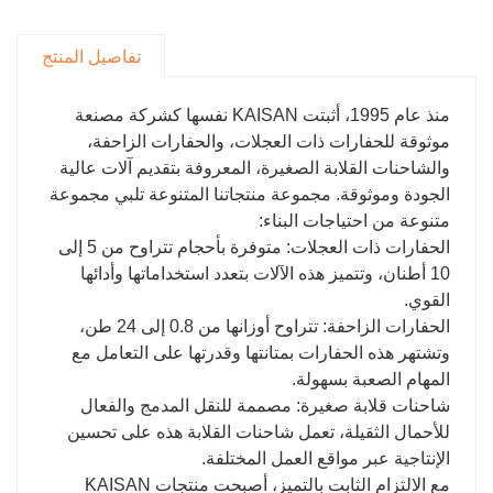
للعمل الدقيق.
تفاصيل المنتج
منذ عام 1995، أثبتت KAISAN نفسها كشركة مصنعة
موثوقة للحفارات ذات العجلات، والحفارات الزاحفة،
والشاحنات القلابة الصغيرة، المعروفة بتقديم آلات عالية
الجودة وموثوقة. مجموعة منتجاتنا المتنوعة تلبي مجموعة
متنوعة من احتياجات البناء:
الحفارات ذات العجلات: متوفرة بأحجام تتراوح من 5 إلى
10 أطنان، وتتميز هذه الآلات بتعدد استخداماتها وأدائها
القوي.
الحفارات الزاحفة: تتراوح أوزانها من 0.8 إلى 24 طن،
وتشتهر هذه الحفارات بمتانتها وقدرتها على التعامل مع
المهام الصعبة بسهولة.
شاحنات قلابة صغيرة: مصممة للنقل المدمج والفعال
للأحمال الثقيلة، تعمل شاحنات القلابة هذه على تحسين
الإنتاجية عبر مواقع العمل المختلفة.
مع الالتزام الثابت بالتميز، أصبحت منتجات KAISAN