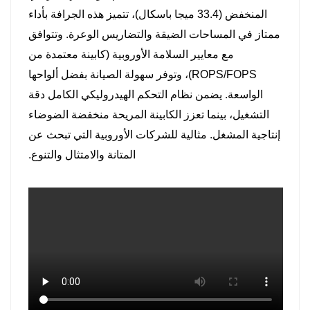
إلى الفلاتر/خزانات الزيت؛ دورة صيانة الأجزاء
المنخفض (33.4 ميجا باسكال)، تتميز هذه الجرافة بأداء
الأساسية ممتدة إلى 500 ساعة عمل، مما يقلل من
ممتاز في المساحات الضيقة والتضاريس الوعرة. وتتوافق
وقت التوقف عن العمل.
مع معايير السلامة الأوروبية (كابينة معتمدة من
أداء قوي على الطرق الوعرة
ROPS/FOPS)، وتوفر سهولة الصيانة بفضل ألواحها
الواسعة. يضمن نظام التحكم الهيدروليكي الكامل دقة
مسارات مطاطية معززة مقاس 16 بوصة (مساحة
التشغيل، بينما تعزز الكابينة المريحة منخفضة الضوضاء
اتصال الأرض 2.8 متر مربع)؛ ضغط أرضي منخفض
إنتاجية المشغل. مثالية للشركات الأوروبية التي تبحث عن
35 كيلو باسكال يناسب التضاريس الناعمة/غير
المتانة والامتثال والتنوع.
المستوية، ولا يغرق.
حماية سلامة موثوقة
تتمتع كابينة ROPS/FOPS بمقاومة للصدمات التي
تصل إلى 50 كيلو نيوتن؛ ويعمل زر التوقف في حالات
الطوارئ + كاميرا الرؤية الخلفية على تعزيز التشغيل
وسلامة الأفراد المحيطين.