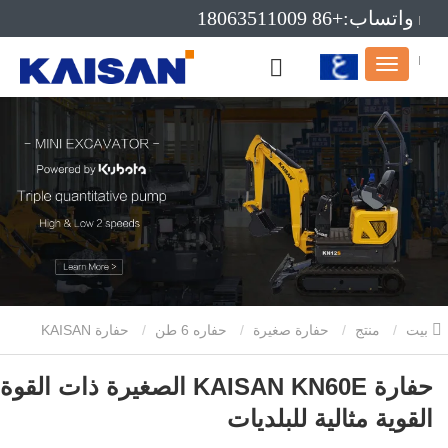
واتساب:+86 18063511009
بريد إلكتروني:info@kaisanmachinery.com
بيت
منتج
حفارة صغيرة
حفاره 6 طن
حفارة KAISAN
KN60E الصغيرة ذات القوة القوية مثالية للبلديات
حفارة KAISAN KN60E الصغيرة ذات القوة
القوية مثالية للبلديات