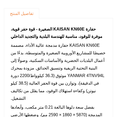
أطنان استجابة الأمر في غضون 0.1 ثانية؛ تعمل قوة
عصا التحكم الخفيفة (3.5 نيوتن) على تقليل التعب،
تفاصيل المنتج
مما يضمن دقة التشغيل ±2 سم.
كابينة المشغل مريحة
حفارة KAISAN KN60E الصغيرة - قوة حفر قوية،
موفرة للوقود، مناسبة للهندسة البلدية والتجديد الداخلي
كابينة حاصلة على شهادة ROPS/FOPS مع رؤية
بزاوية 180 درجة؛ مقعد معلق + تكييف هواء سريع
KAISAN KN60E حفارة مدمجة عالية الأداء، مصممة
التبريد/التدفئة؛ ضوضاء داخلية ≤72 ديسيبل لبيئة عمل
خصيصًا للمشاريع الأوروبية الصغيرة والمتوسطة، بدءًا من
ممتعة.
أعمال البلديات الحضرية والأساسات السكنية، وصولًا إلى
البنية التحتية الريفية وتنسيق الحدائق. مزودة بمحرك
نظام هيدروليكي فعال
YANMAR 4TNV94L موثوق (36.3 كيلوواط/2200 دورة
تتيح تقنية التقاء المضخة المزدوجة (التدفق الأقصى
في الدقيقة)، وتوازن بين قوة الحفر العالية (38.5 كيلو
120 لترًا/دقيقة) تشغيلًا سلسًا متعدد الإجراءات، مما
نيوتن) وكفاءة استهلاك الوقود، مما يقلل من تكاليف
يحسن كفاءة العمل بنحو 25%.
التشغيل.
سهولة الصيانة
بفضل سعة دلوها البالغة 0.21 متر مكعب، وأبعادها
أبواب جانبية/غطاء ذات فتحات كبيرة لسهولة الوصول
المدمجة (5870 × 1860 × 2590 مم)، وضغطها الأرضي