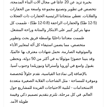
بخبرة تزيد عن 20 عامًا في مجال آلات البناء المدمجة،
نتخصص في تطوير وتصنيع مجموعة واسعة من الحفارات
والقلابات. تغطي منتجاتنا الرئيسية الحفارات ذات العجلات
(5-12 طنًا) والحفارات الزاحفة (0.8-12 طنًا) - صُممت كل
منها بتركيز كبير على الابتكار والمتانة وراحة المشغل.
صُممت معداتنا داخليًا بواسطة فريق بحث وتطوير
متخصص، مما يضمن استيفاء كل آلة لمعايير الأداء
والموثوقية الصارمة. نحمل شهادات معترف بها عالميًا،
وقد بنينا حضورًا موثوقًا به في أكثر من 50 دولة، ونحظى
بقبول واسع في أوروبا وأستراليا ونيوزيلندا وجنوب آسيا.
بالإضافة إلى نماذجنا القياسية، نقدم حلولاً مُخصصة
وموفرة للمساحة - مثل الشاحنات القلابة الصغيرة متعددة
الاستخدامات - لتلبية الاحتياجات الفريدة للمشاريع حول
العالم. في كل مرحلة، نلتزم بتقديم تصميم ذكي وقيمة
طويلة الأمد.