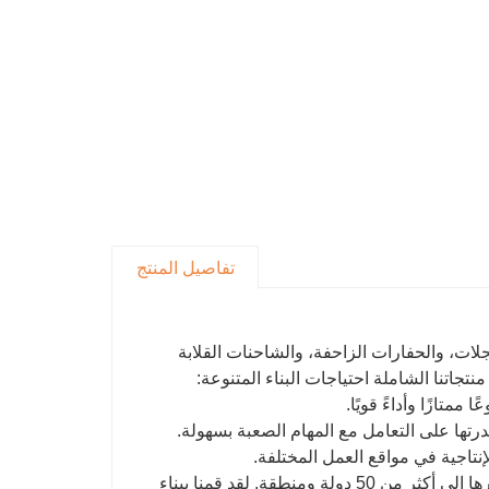
تفاصيل المنتج
فارات ذات العجلات، والحفارات الزاحفة، والشاحنات القلابة
جاتنا الشاملة احتياجات البناء المتنوعة:
لإنتاجية في مواقع العمل المختلفة.
مع الالتزام بالتميز، أصبحت منتجات KAISAN معترف بها عالميًا، ويتم تصديرها إلى أكثر من 50 دولة ومنطقة. لقد قمنا ببناء