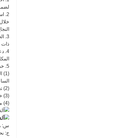
لضما
2. ا
خلال 
النجا
3. ا
ذات ا
4. د
المكا
5. خدمة ما بعد البيع الشاملة:
(1)
الساع
(2) تغطية الضمان: خلال فترة الضمان، نقدم استبدالًا مجانيًا لأجزاء الماكينة التالفة أثناء الاستخدام العادي.
(3) خدمات ما بعد الضمان: يمكنك الاستمرار في الاستفادة من دعمنا من خلال تجديد العقود، مما يضمن المساعدة المستمرة.
(4) مراقبة جودة الخدمة: نقوم بانتظام بتقييم مواقف خدمة موظفينا لتحسين رضا العملاء باستمرار.
س: هل
ج: نح