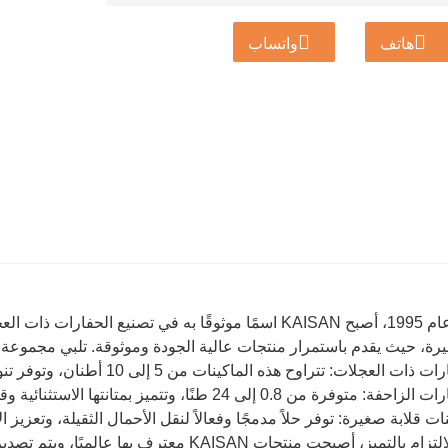
هاتف
واتساب
منذ عام 1995، أصبح KAISAN اسمًا موثوقًا به في تصنيع الح
رة، حيث يقدم باستمرار منتجات عالية الجودة وموثوقة. تلبي مجموعة منت
ذات العجلات: تتراوح هذه الماكينات من 5 إلى 10 أطنان، وتوفر تنوعًا ممتازًا وأداءً قويًا.
متوفرة من 0.8 إلى 24 طنًا، وتتميز بمتانتها الاستثنائية وقدرتها على التعامل مع المهام الصعبة بسهولة.
ت قلابة صغيرة: توفر حلاً مدمجًا وفعالاً لنقل الأحمال الثقيلة، وتعزيز ا