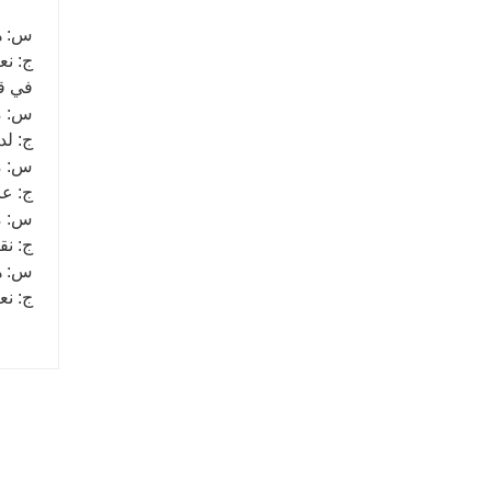
س: ه
ج: نع
في قو
س: ما
ج: لد
س: ما
ج: عادة 7-10 أيام أو 15-25 يومًا ع
س: م
ج: نق
س: ه
ج: نعم، عادة