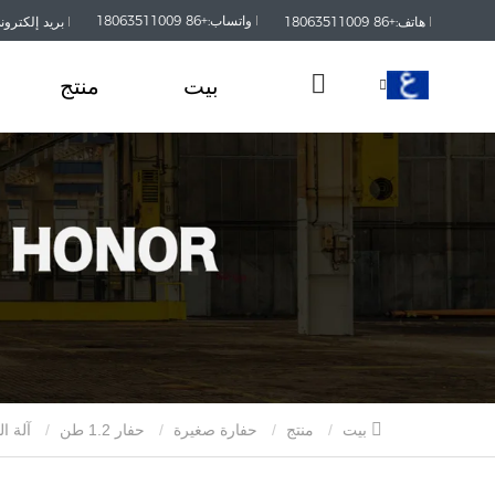
واتساب:+86 18063511009
هاتف:+86 18063511009
بريد إلكتروني:kaisanmachinery.com
بيت
منتج
بيت
منتج
حفارة صغيرة
حفار 1.2 طن
آلة الحفار الصغير سعة 1.2 طن