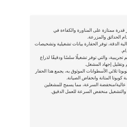
الة: تم تصميم الحفارة KN12-9 لتوفير قدرة ممتازة على المناورة والكفاءة في
ام الحدائق والمزرعة.
اشة عرض LCD: مجهزة بشاشة عرض LCD عالية الدقة، توفر الحفارة بيانات تشغيلية وتشخيصات
م.
 تجريبية، والتي توفر تشغيلًا سلسًا ودقيقًا لذراع
 وتقليل إجهاد المشغل.
بوتا ثلاثي الأسطوانات الموثوق به، يجمع هذا الحفار
 كوبوتا المتانة وانخفاض الصيانة.
ة عالية/منخفضة السرعة، مما يسمح للمشغلين
ة والتشغيل منخفض السرعة للعمل الدقيق.