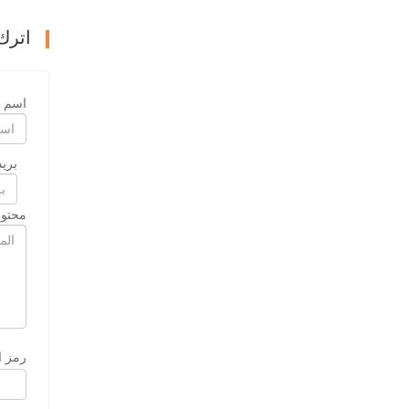
اترك
اسم
بريد
محتوى
رمز ا