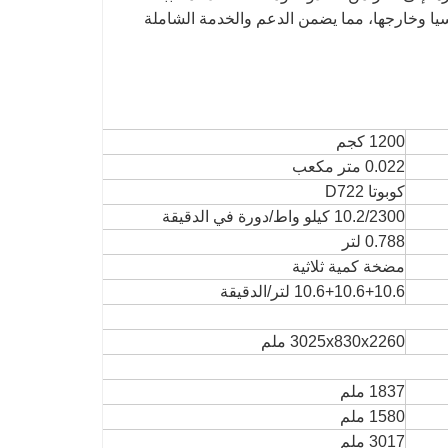
آسيا وخارجها، مما يضمن الدعم والخدمة الشاملة
1200 كجم
0.022 متر مكعب
كوبوتا D722
10.2/2300 كيلو واط/دورة في الدقيقة
0.788 لتر
مضخة كمية ثلاثية
10.6+10.6+10.6 لتر/الدقيقة
3025x830x2260 ملم
1837 ملم
1580 ملم
3017 ملم