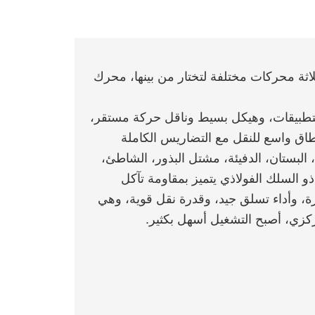
نة القلابة الصغيرة KN800 على ثلاثة محركات مختلفة لتختار من بينها، محرك
تطبيقات، وهيكل بسيط وناقل حركة مستقر،
اق واسع للنقل مع التضاريس الكاملة
البستان، الدفيئة، مشتل البذور، الشاطئ،
ذو السلك الفولاذي يتميز بمقاومة تآكل
ة، وأداء تسلق جيد، وقدرة نقل قوية، وهي
كزي، أصبح التشغيل أسهل بكثير.