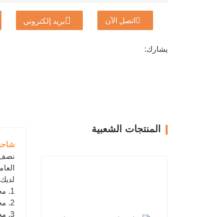
اتصل الآن
بريد إلكتروني
يشارك:
المنتجات الشعبية
شاحنة 
نصف ق
العام
لديك 3 خيارات للتفكير فيها عند اختيار هذا ا
1. محرك KN800، كوبوتا D722 مع القلنسوة
2. محرك بنزين KN800، B&amp;S مزود بغطاء
3. محرك KN800 KOOP بأسطوانة واحدة مع قلنسوة