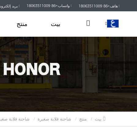
واتساب:+86 18063511009
هاتف:+86 18063511009
بريد إلكتروني:kaisanmachinery.com
بيت
منتج
بيت
منتج
شاحنة قلابة صغيرة
شاحنة قلابة صغير