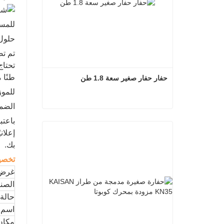
للمست
حلول 
تم تص
طنًا 
حفار حفار صغير سعة 1.8 طن
للمو
الضما
حفار حفار صغير سعة 1.8 طن
باعتب
إعلان
اتصل الآن
بك.
تخص
غرض
الصنا
حالة
اسم ا
مكان