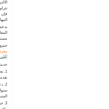
المها
بدعم 
المعا
مستوى
جميع م
معر
خدمتن
1. 
نقدمه
2. د
سنوات
المتب
3. خ
واقتر