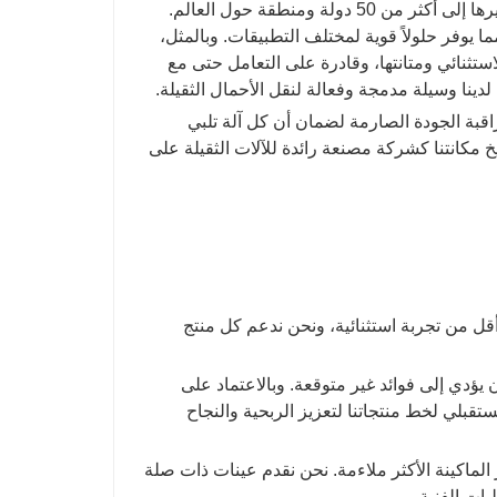
الالتزام بالتميز، تلبي منتجاتنا المعايير العالمية باستمرار، مما يمكننا من تصديرها إلى أكثر من 50 دولة ومنطقة حول العالم.
جموعتنا من الحفارات ذات العجلات من 5 طن إلى 12 طن، مما يوفر حلولاً قوية لمختلف التطبيقات. وبالمثل،
 طن إلى 12 طن، مشهورة بأدائها الاستثنائي ومتانتها، وقادرة على التعامل حتى مع
 لدينا وسيلة مدمجة وفعالة لنقل الأحمال الثقيلة.
اقبة الجودة الصارمة لضمان أن كل آلة تلبي
يخ مكانتنا كشركة مصنعة رائدة للآلات الثقيلة على
أقل من تجربة استثنائية، ونحن ندعم كل منتج
ن يؤدي إلى فوائد غير متوقعة. وبالاعتماد على
ستقبلي لخط منتجاتنا لتعزيز الربحية والنجاح
 الماكينة الأكثر ملاءمة. نحن نقدم عينات ذات صلة
ات الفنية.