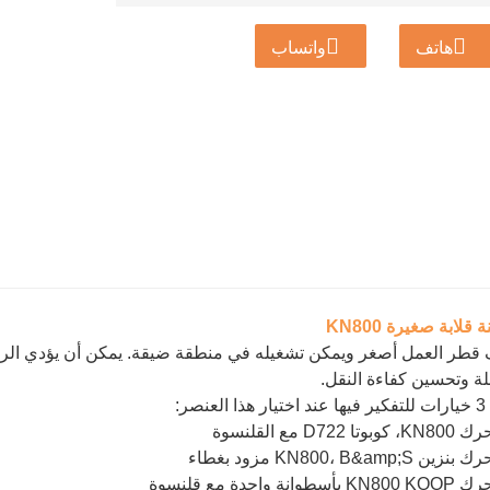
هاتف
واتساب
قلابة صغيرة KN800
طر العمل أصغر ويمكن تشغيله في منطقة ضيقة. يمكن أن يؤدي الرفع وا
لة وتحسين كفاءة النقل.
لعنصر: