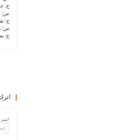
ج: عادة 7-10 أيام أو 15-25 يومًا ع
س: م
ج: نق
س: ه
ج: نعم، عادة
اترك
اسم