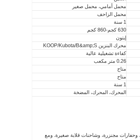
محمل أمامي، محمل صغير
محمل الزاحف
1 سنة
630 كجم-860 كجم
إيتون
محرك البنزين KOOP/Kubota/B&amp;S
كفاءة تشغيلية عالية
0.26 متر مكعب
متاح
متاح
1 سنة
المحرك، المحرك، المضخة
لجودة، وحفارات مجنزرة، وشاحنات قلابة صغيرة. ومع