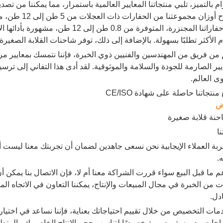
تتراوح أوزان م
فإن حفاراتنا المجنزرة، المتوفرة من 0.8
م الأكثر تطلبًا بسهولة. بالإضافة إلى ذلك، توفر شاحنات القلابة الصغيرة
من فريق من المهندسين والفنيين ذوي الخبرة، فإننا نتمسك بمعايير مر
يير الصارمة للجودة والسلامة والموثوقية. لقد أدى هذا التفاني إلى ترس
 العالم.
نتجاتنا حاصلة على شهادة CE/ISO
ض
ا
تجربة العملاء الإيجابية نحن نسعى جاهدين لضمان أن تجربتك معنا ليست 
.
عم ما قبل البيع سواء قررت الشراكة معنا أم لا، فإن الاتصال بنا يمكن أ
 من الخبرة في مجال المبيعات والإنتاج، يمكننا التعاون في الاتجاه الم
ادل.
دمات التخصيص من خلال تقييم احتياجاتك بعناية، فإننا نساعد في اختيار
احات مدروسة مصممة خصيصًا لتناسب حجم الإنتاج الخاص بك والمتطلب