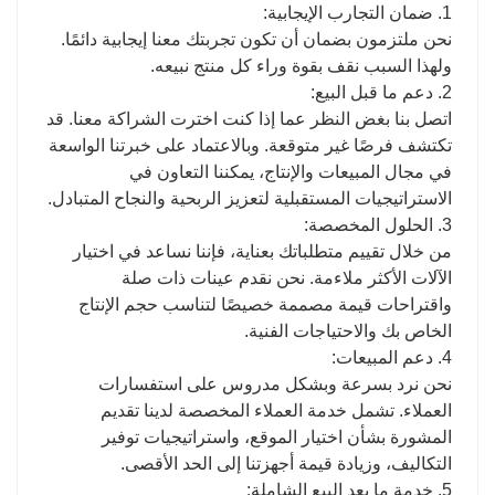
1. ضمان التجارب الإيجابية:
نحن ملتزمون بضمان أن تكون تجربتك معنا إيجابية دائمًا.
ولهذا السبب نقف بقوة وراء كل منتج نبيعه.
2. دعم ما قبل البيع:
اتصل بنا بغض النظر عما إذا كنت اخترت الشراكة معنا. قد
تكتشف فرصًا غير متوقعة. وبالاعتماد على خبرتنا الواسعة
في مجال المبيعات والإنتاج، يمكننا التعاون في
الاستراتيجيات المستقبلية لتعزيز الربحية والنجاح المتبادل.
3. الحلول المخصصة:
من خلال تقييم متطلباتك بعناية، فإننا نساعد في اختيار
الآلات الأكثر ملاءمة. نحن نقدم عينات ذات صلة
واقتراحات قيمة مصممة خصيصًا لتناسب حجم الإنتاج
الخاص بك والاحتياجات الفنية.
4. دعم المبيعات:
نحن نرد بسرعة وبشكل مدروس على استفسارات
العملاء. تشمل خدمة العملاء المخصصة لدينا تقديم
المشورة بشأن اختيار الموقع، واستراتيجيات توفير
التكاليف، وزيادة قيمة أجهزتنا إلى الحد الأقصى.
5. خدمة ما بعد البيع الشاملة: