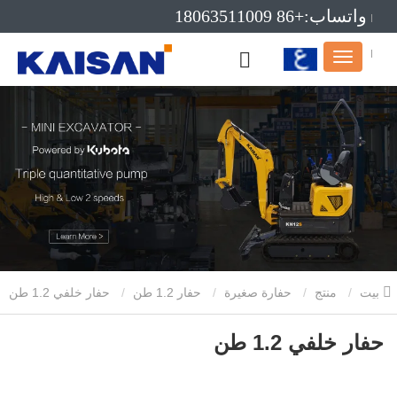
واتساب:+86 18063511009
بريد إلكتروني:info@kaisanmachinery.com
بيت
منتج
حفارة صغيرة
حفار 1.2 طن
حفار خلفي 1.2 طن
حفار خلفي 1.2 طن