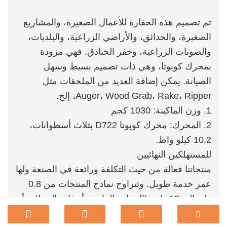
تم تصميم هذه الحفارة للأعمال الصغيرة، والمشاريع
الصغيرة، والحدائق، والأراضي الزراعية، والبلديات،
والصوبات الزراعية، وحفر الخنادق. فهي مزودة
بمحرك كوبوتا، وهي ذات تصميم بسيط وسهل
الصيانة. يمكن إضافة العديد من الملحقات مثل
Auger، Wood Grab، Rake، Ripper، إلخ.
1. وزن الماكينة: 1030 كجم
2. المحرك: محرك كوبوتا D722 بثلاث أسطوانات،
10.2 كيلو واط.
للمستهلكين النهائيين
منتجاتنا فعالة من حيث التكلفة ورائعة في الصنعة ولها
عمر خدمة طويل. وتتراوح نماذج المنتجات من 0.8
طن إلى 12 طن. (الحفارة الزاحفة أو ذات العجلات أو
الزاحفة) يمكنها تلبية احتياجاتك ودعم التخصيص