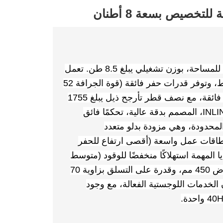
لتخصيص بسعة 8 أطنان
KAISAN KN80-9 حفارة زاحفة متينة وموفرة للمساحة، بوزن تشغيلي يبلغ 8.5 طن. تعمل
بمحرك يانمار الموفر للوقود بقوة 54.3 كيلوواط، وتوفر قدرات حفر فائقة (قوة الجرافة 52
كيلو نيوتن، قوة الذراع 64 كيلو نيوتن) ورشاقة فائقة، مع نصف قطر تأرجح ذيل يبلغ 1755
مم فقط. يوفر نظامها الهيدروليكي الألماني INLINE، المصمم بدقة عالية، تحكمًا فائق
لمحدودة، وهي مزودة بدلو متعدد
كعب، وتحقق نطاقات عمل واسعة (أقصى ارتفاع للحفر
م). تشمل المزايا المهمة استهلاكًا منخفضًا للوقود (متوسط
6.58 لتر/ساعة)، وثباتًا معززًا بفضل جنزير بعرض 450 مم، وقدرة على التسلق بزاوية 70
 الخدمات اللوجستية الفعالة، مع وجود