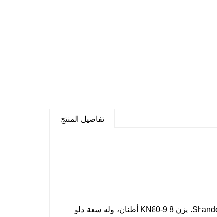
تفاصيل المنتج
تفاصيل المنتج
يتم إنتاج KN80-9 بواسطة شركة Shandong KANSAN Machinery Co., Ltd. يزن KN80-9 8 أطنان، وله سعة دلو