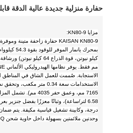
حفارة منزلية جديدة عالية الدقة قابلة ل
مزايا KN80-9:
الاستجابة. صُممت للعمل الشاق في المناطق ا
الاستخدامات سعة 0.34 متر م
7165 مم، وعمق حفر 4035 م
درجة، وكابينة تشغيل قياسية مكيفة. يتم ضمان
وحدتين ملائمتين بسهولة داخل حاوية شحن 40HQ واحدة.