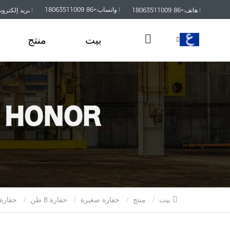
واتساب:+86 18063511009
هاتف:+86 18063511009
بريد إلكتروني:kaisanmachinery.com
بيت
منتج
بيت
منتج
حفارة صغيرة
حفارة 8 طن
حفارة منزلية جديدة عالية الدقة قابلة للتخصيص بسعة 8 أطنان