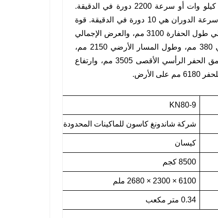
تبلغ 0.34 متر مكعب، ويعمل بمحرك Yanmar بقوة محرك تبلغ 54.3 كيلو وات أو سرعة 2200 دورة في الدقيقة.
أقصى سرعة للسفر هي 5.1 كم / ساعة وأبطأها هي 2.7 كم / ساعة. سرعة الدوران هي 10 دورة في الدقيقة. قوة
حفر الجرافة هي 60 عقدة، ضغط الأرض هو 30 كيلو باسكال. يبلغ إجمالي طول الحفارة 3100 مم، والعرض الإجمالي
2300 مم، والارتفاع الإجمالي مع الكابينة 2680 مم، والخلوص الأرضي 380 مم، وطول المسار الأرضي 2150 مم،
وارتفاع الحفر الأقصى 7165 مم، وعمق الحفر الأقصى 4038 مم، وعمق الحفر الرأسي الأقصى 3505 مم، وارتفاع
KN80-9
شركة شاندونغ كاسون للماكينات المحدودة
كيسان
8500 كجم
6100 × 2300 × 2680 ملم
0.34 متر مكعب