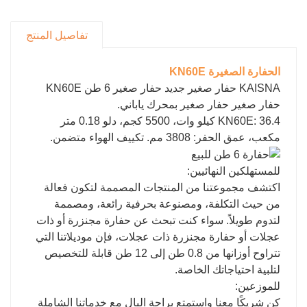
راحة.
تفاصيل المنتج
الحفارة الصغيرة KN60E
KAISNA حفار صغير جديد حفار صغير 6 طن KN60E
حفار صغير حفار صغير بمحرك ياباني.
KN60E: 36.4 كيلو وات، 5500 كجم، دلو 0.18 متر
مكعب، عمق الحفر: 3808 مم. تكييف الهواء متضمن.
للمستهلكين النهائيين:
اكتشف مجموعتنا من المنتجات المصممة لتكون فعالة
من حيث التكلفة، ومصنوعة بحرفية رائعة، ومصممة
لتدوم طويلاً. سواء كنت تبحث عن حفارة مجنزرة أو ذات
عجلات أو حفارة مجنزرة ذات عجلات، فإن موديلاتنا التي
تتراوح أوزانها من 0.8 طن إلى 12 طن قابلة للتخصيص
لتلبية احتياجاتك الخاصة.
للموزعين:
كن شريكًا معنا واستمتع براحة البال مع خدماتنا الشاملة