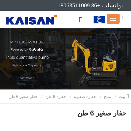
واتساب:+86 18063511009
بريد إلكتروني:info@kaisanmachinery.com
بيت
منتج
حفارة صغيرة
حفاره 6 طن
حفار صغير 6 طن
حفار صغير 6 طن