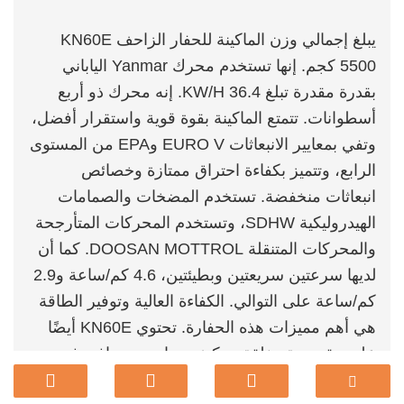
يبلغ إجمالي وزن الماكينة للحفار الزاحف KN60E
5500 كجم. إنها تستخدم محرك Yanmar الياباني
بقدرة مقدرة تبلغ 36.4 KW/H. إنه محرك ذو أربع
أسطوانات. تتمتع الماكينة بقوة قوية واستقرار أفضل،
وتفي بمعايير الانبعاثات EURO V وEPA من المستوى
الرابع، وتتميز بكفاءة احتراق ممتازة وخصائص
انبعاثات منخفضة. تستخدم المضخات والصمامات
الهيدروليكية SDHW، وتستخدم المحركات المتأرجحة
والمحركات المتنقلة DOOSAN MOTTROL. كما أن
لديها سرعتين سريعتين وبطيئتين، 4.6 كم/ساعة و2.9
كم/ساعة على التوالي. الكفاءة العالية وتوفير الطاقة
هي أهم مميزات هذه الحفارة. تحتوي KN60E أيضًا
على مقصورة مغلقة ومكيف هواء، وهو دافئ في
الشتاء وبارد في الصيف، مما يجعل المشغل أكثر