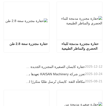
حفارة مجنزرة مدمجة للبناء 
حفارة مجنزرة سعة 2.8 طن
الحضري والمناظر الطبيعية
2025-12-12
حفارة كايسان الصغيرة المجنزرة الجديدة بوزن 1.2 طن: تصميم بدون ذيل للعمليات في المساحات الضيقة
2025-10-24
تعزز شركة KAISAN Machinery تعهدها بالدعم العالمي من خلال مهمة فنية استباقية في
2025-08-21
مكافأة الثقة: كايسان تُرسل طلبًا متكررًا لـ 20 وحدة حفارات إلى شريك برتغالي طويل الأمد