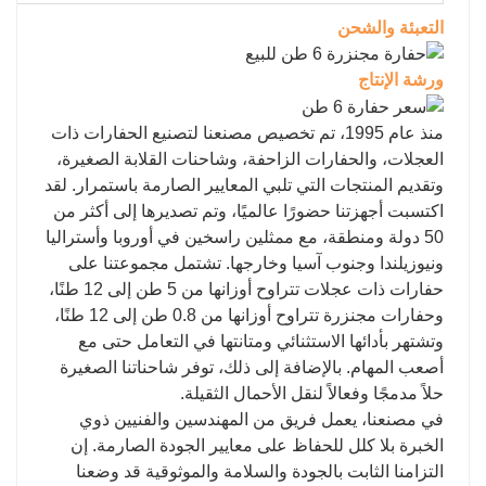
التعبئة والشحن
ورشة الإنتاج
منذ عام 1995، تم تخصيص مصنعنا لتصنيع الحفارات ذات
العجلات، والحفارات الزاحفة، وشاحنات القلابة الصغيرة،
وتقديم المنتجات التي تلبي المعايير الصارمة باستمرار. لقد
اكتسبت أجهزتنا حضورًا عالميًا، وتم تصديرها إلى أكثر من
50 دولة ومنطقة، مع ممثلين راسخين في أوروبا وأستراليا
ونيوزيلندا وجنوب آسيا وخارجها. تشتمل مجموعتنا على
حفارات ذات عجلات تتراوح أوزانها من 5 طن إلى 12 طنًا،
وحفارات مجنزرة تتراوح أوزانها من 0.8 طن إلى 12 طنًا،
وتشتهر بأدائها الاستثنائي ومتانتها في التعامل حتى مع
أصعب المهام. بالإضافة إلى ذلك، توفر شاحناتنا الصغيرة
حلاً مدمجًا وفعالاً لنقل الأحمال الثقيلة.
في مصنعنا، يعمل فريق من المهندسين والفنيين ذوي
الخبرة بلا كلل للحفاظ على معايير الجودة الصارمة. إن
التزامنا الثابت بالجودة والسلامة والموثوقية قد وضعنا