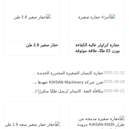
حفارة كراولر عالية الكفاءة 
حفار صغير 2.8 طن
بوزن 22 طنًا، طاقة موثوقة 
وتكلفة أقل
2025-12-12
حفارة كايسان الصغيرة المجنزرة الجديدة بوزن 1.2 طن: تصميم بدون ذيل للعمليات في المساحات الضيقة
2025-10-24
تعزز شركة KAISAN Machinery تعهدها بالدعم العالمي من خلال مهمة فنية استباقية في
2025-08-21
مكافأة الثقة: كايسان تُرسل طلبًا متكررًا لـ 20 وحدة حفارات إلى شريك برتغالي طويل الأمد