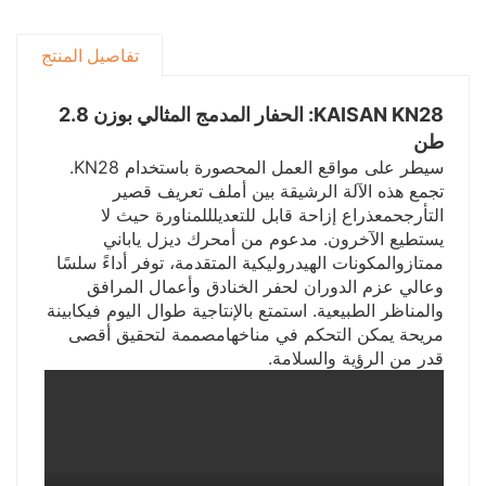
إخماد الحرائق، مما يضمن راحة البال أثناء كل نوبة عمل.
تفاصيل المنتج
KAISAN KN28: الحفار المدمج المثالي بوزن 2.8
طن
سيطر على مواقع العمل المحصورة باستخدام KN28.
تجمع هذه الآلة الرشيقة بين أ
ملف تعريف قصير
التأرجح
مع
ذراع إزاحة قابل للتعديل
للمناورة حيث لا
يستطيع الآخرون. مدعوم من أ
محرك ديزل ياباني
ممتاز
والمكونات الهيدروليكية المتقدمة، توفر أداءً سلسًا
وعالي عزم الدوران لحفر الخنادق وأعمال المرافق
والمناظر الطبيعية. استمتع بالإنتاجية طوال اليوم في
كابينة
مريحة يمكن التحكم في مناخها
مصممة لتحقيق أقصى
قدر من الرؤية والسلامة.