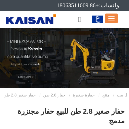
واتساب:+86 18063511009
بريد إلكتروني:info@kaisanmachinery.com
بيت
منتج
حفارة صغيرة
حفار 2.8 طن
حفار صغير 2.8 طن
للبيع حفار مجنزرة مدمج
حفار صغير 2.8 طن للبيع حفار مجنزرة
مدمج