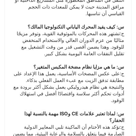
التنقل في المناطق المحظورة مثل المشاريع الداخلية أو
مرافق المدينة حيث لا يمكن للمعدات ذات الحجم
القياسي أن تناسبها.
س: كيف يفيد المحرك الياباني التكنولوجيا المالك؟
ج:
تشتهر هذه المحركات بالموثوقية القوية، وتوفر مزيجًا
مثاليًا من عزم الدوران العالي والاستخدام المنخفض
للوقود. وهذا يضمن أقصى قدر من وقت التشغيل مع
تقليل النفقات العامة اليومية بشكل كبير.
س: ما هي مزايا نظام مضخة المكبس المتغير؟
ج:
على عكس المضخات الأساسية، يعمل هذا الإعداد على
مطابقة تدفق الزيت مع عبء العمل الفعلي بذكاء.
والنتيجة هي نظام هيدروليكي يعمل بشكل أكثر برودة مع
أدوات تحكم أكثر سلاسة واقتصادًا أفضل في استهلاك
الوقود.
س: لماذا تعتبر علامات CE وISO مهمة بالنسبة لهذا
الحفار؟
ج:
تؤكد هذه الأختام أن الماكينة تلبي المعايير الدولية
الصارمة فيما يتعلق بالسلامة والرعاية البيئية، مما يضمن