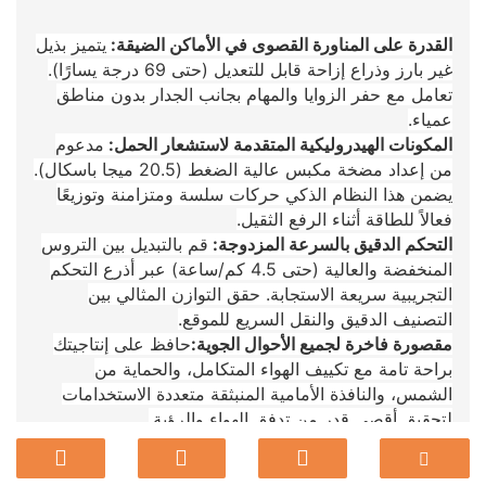
القدرة على المناورة القصوى في الأماكن الضيقة:
يتميز بذيل
غير بارز وذراع إزاحة قابل للتعديل (حتى 69 درجة يسارًا).
تعامل مع حفر الزوايا والمهام بجانب الجدار بدون مناطق
عمياء.
المكونات الهيدروليكية المتقدمة لاستشعار الحمل:
مدعوم
من إعداد مضخة مكبس عالية الضغط (20.5 ميجا باسكال).
يضمن هذا النظام الذكي حركات سلسة ومتزامنة وتوزيعًا
فعالاً للطاقة أثناء الرفع الثقيل.
التحكم الدقيق بالسرعة المزدوجة:
قم بالتبديل بين التروس
المنخفضة والعالية (حتى 4.5 كم/ساعة) عبر أذرع التحكم
التجريبية سريعة الاستجابة. حقق التوازن المثالي بين
التصنيف الدقيق والنقل السريع للموقع.
مقصورة فاخرة لجميع الأحوال الجوية:
حافظ على إنتاجيتك
براحة تامة مع تكييف الهواء المتكامل، والحماية من
الشمس، والنافذة الأمامية المنبثقة متعددة الاستخدامات
لتحقيق أقصى قدر من تدفق الهواء والرؤية.
حماية المشغل المحسنة:
يأتي التصميم الداخلي المعزز
للسلامة أولاً مزودًا بشكل قياسي بمطرقة طوارئ وأدوات