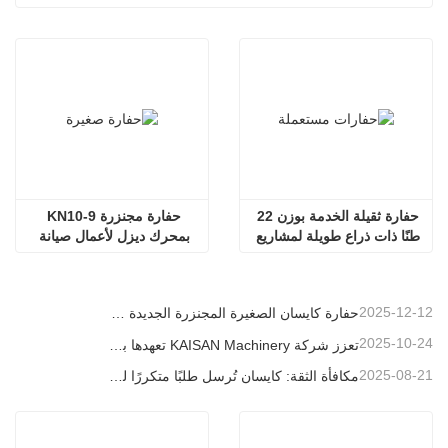
حفارة ثقيلة الخدمة بوزن 22 
حفارة مجنزرة KN10-9 
طنًا ذات ذراع طويلة لمشاريع 
بمحرك ديزل لأعمال صيانة 
الحفر العميق
الحدائق
2025-12-12
حفارة كايسان الصغيرة المجنزرة الجديدة بوزن 1.2 طن: تصميم بدون ذيل للعمليات في المساحات الضيقة
2025-10-24
تعزز شركة KAISAN Machinery تعهدها بالدعم العالمي من خلال مهمة فنية استباقية في
2025-08-21
مكافأة الثقة: كايسان تُرسل طلبًا متكررًا لـ 20 وحدة حفارات إلى شريك برتغالي طويل الأمد