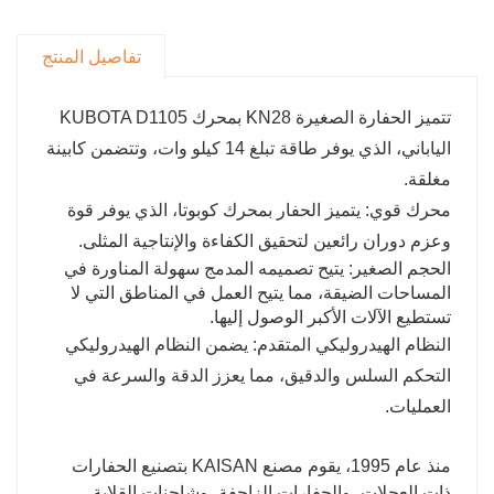
تفاصيل المنتج
تتميز الحفارة الصغيرة KN28 بمحرك KUBOTA D1105
الياباني، الذي يوفر طاقة تبلغ 14 كيلو وات، وتتضمن كابينة
مغلقة.
محرك قوي: يتميز الحفار بمحرك كوبوتا، الذي يوفر قوة
وعزم دوران رائعين لتحقيق الكفاءة والإنتاجية المثلى.
الحجم الصغير: يتيح تصميمه المدمج سهولة المناورة في
المساحات الضيقة، مما يتيح العمل في المناطق التي لا
تستطيع الآلات الأكبر الوصول إليها.
النظام الهيدروليكي المتقدم: يضمن النظام الهيدروليكي
التحكم السلس والدقيق، مما يعزز الدقة والسرعة في
العمليات.
منذ عام 1995، يقوم مصنع KAISAN بتصنيع الحفارات
ذات العجلات، والحفارات الزاحفة، وشاحنات القلابة