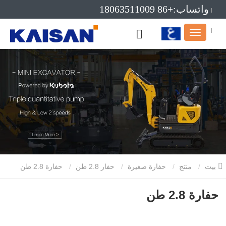
واتساب:+86 18063511009
بريد إلكتروني:info@kaisanmachinery.com
بيت
منتج
حفارة صغيرة
حفار 2.8 طن
حفارة 2.8 طن
حفارة 2.8 طن