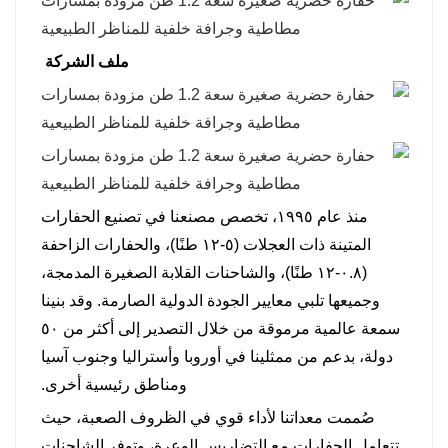
ملف الشركة
منذ عام ١٩٩٥، تخصص مصنعنا في تصنيع الحفارات
المتينة ذات العجلات (٥-١٢ طنًا)، والحفارات الزاحفة
(٠.٨-١٢ طنًا)، والشاحنات القلابة الصغيرة المدمجة،
وجميعها تلبي معايير الجودة الدولية الصارمة. وقد بنينا
سمعة عالمية مرموقة من خلال التصدير إلى أكثر من ٥٠
دولة، بدعم من ممثلينا في أوروبا وأستراليا وجنوب آسيا
ومناطق رئيسية أخرى.
صُممت معداتنا لأداء قوي في الظروف الصعبة، حيث
تتعامل الحفارات مع التضاريس الوعرة، وتوفر الشاحنات