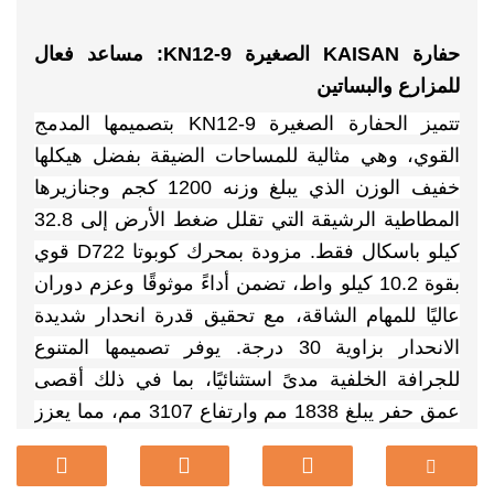
حفارة KAISAN الصغيرة KN12-9: مساعد فعال
للمزارع والبساتين
تتميز الحفارة الصغيرة KN12-9 بتصميمها المدمج
القوي، وهي مثالية للمساحات الضيقة بفضل هيكلها
خفيف الوزن الذي يبلغ وزنه 1200 كجم وجنازيرها
المطاطية الرشيقة التي تقلل ضغط الأرض إلى 32.8
كيلو باسكال فقط. مزودة بمحرك كوبوتا D722 قوي
بقوة 10.2 كيلو واط، تضمن أداءً موثوقًا وعزم دوران
عاليًا للمهام الشاقة، مع تحقيق قدرة انحدار شديدة
الانحدار بزاوية 30 درجة. يوفر تصميمها المتنوع
للجرافة الخلفية مدىً استثنائيًا، بما في ذلك أقصى
عمق حفر يبلغ 1838 مم وارتفاع 3107 مم، مما يعزز
الإنتاجية في مختلف التضاريس. يوفر نظامها
الهيدروليكي الفعال المزود بمضخات مزدوجة تشغيلًا