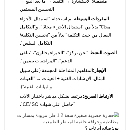
منطقية: الاستشارة → التنفيذ → ما بعد البيع →
التحسين المستمر.
المفردات البسيطة:
تم استخدام "استبدال الأجزاء
مجانًا" بدلاً من "استبدال الأجزاء مجانًا"، و"التكامل
الفعال من حيث التكلفة" بدلاً من "تحسين التكلفة/
التكامل السلس".
الصوت النشط:
"نحن نركز"، "الخبراء يحللون"، "نتلقى
الدعم"، "المراجعات تضمن".
الإيجاز:
المفاهيم المتداخلة المجمعة (على سبيل
المثال، الإرشادات الفنية + العينات → "العينات
والبيانات الفنية").
الارتباط الصريح:
مرتبط بشكل مباشر باختيار الآلات
"حاصل على شهادة CE/ISO".
س:
صانع أم تاجر؟