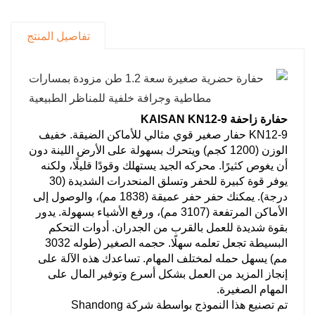
سلسًا وسريع الاستجابة عند ضغط 18 ميجا باسكال،
كما أن أبعادها المدمجة، مثل طول النقل البالغ 3032
تفاصيل المنتج
مم، تجعلها سهلة المناورة والنشر، مثالية لمشاريع
البناء الحضري وتنسيق الحدائق.
الملحقات: دلو الصخور، دلو ضيق، دلو التسوية، دلو
الإمالة، هامر هيدروليكي، إبهام هيدروليكي، وصلة
حفارة زاحفة KAISAN KN12-9
سريعة هيدروليكية، مثقاب، كسارة، إلخ...
KN12-9 حفار صغير قوي مثالي للأماكن الضيقة. خفيف
الوزن (1200 كجم) ويتحرك بسهولة على الأرض اللينة دون
أن يغوص كثيرًا. محركه الجيد يستهلك وقودًا قليلًا، ولكنه
يوفر قوة كبيرة للحفر وتسلق المنحدرات الشديدة (30
درجة). يمكنك حفر حفر عميقة (1838 مم)، والوصول إلى
الأماكن المرتفعة (3107 مم)، ورفع الأشياء بسهولة. يدور
بقوة شديدة للعمل بالقرب من الجدران. أدوات التحكم
البسيطة تجعل تعلمه سهلًا. حجمه الصغير (طوله 3032
مم) يسهل حمله لمختلف المهام. تساعدك هذه الآلة على
إنجاز المزيد من العمل بشكل أسرع وتوفير المال على
المهام الصغيرة.
تم تصنيع هذا النموذج بواسطة شركة Shandong