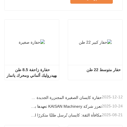
حفار متوسط ​​22 طن
حفارة زاحفة 8.5 طن 
بهيدروليك ألماني ومحرك يانمار
2025-12-12
حفارة كايسان الصغيرة المجنزرة الجديدة بوزن 1.2 طن: تصميم بدون ذيل للعمليات في المساحات الضيقة
2025-10-24
تعزز شركة KAISAN Machinery تعهدها بالدعم العالمي من خلال مهمة فنية استباقية في
2025-08-21
مكافأة الثقة: كايسان تُرسل طلبًا متكررًا لـ 20 وحدة حفارات إلى شريك برتغالي طويل الأمد