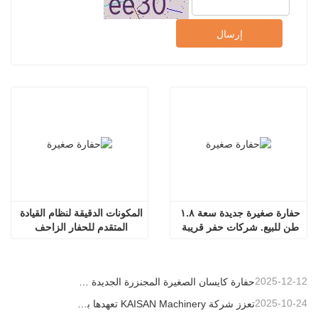
إرسال
حفارة صغيرة جديدة سعة ١.٨ 
المكونات الدقيقة لنظام القيادة 
طن للبيع. شركات حفر قريبة 
المتقدم للحفار الزاحف 
للإيجار.
KAISAN سعة 1.2 طن
2025-12-12
حفارة كايسان الصغيرة المجنزرة الجديدة بوزن 1.2 طن: تصميم بدون ذيل للعمليات في المساحات الضيقة
2025-10-24
تعزز شركة KAISAN Machinery تعهدها بالدعم العالمي من خلال مهمة فنية استباقية في