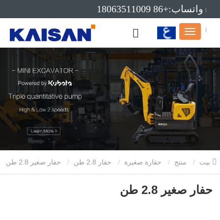
واتساب:+86 18063511009
بريد إلكتروني:info@kaisanmachinery.com
بيت
منتج
حفارة صغيرة
حفار 2.8 طن
حفار صغير 2.8 طن
حفار صغير 2.8 طن