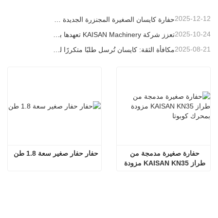
2025-12-12
حفارة كايسان الصغيرة المجنزرة الجديدة بوزن 1.2 طن: تصميم بدون ذيل للعمليات في المساحات الضيقة
2025-10-24
تعزز شركة KAISAN Machinery تعهدها بالدعم العالمي من خلال مهمة فنية استباقية في
2025-08-21
مكافأة الثقة: كايسان تُرسل طلبًا متكررًا لـ 20 وحدة حفارات إلى شريك برتغالي طويل الأمد
حفارة صغيرة مدمجة من 
حفار حفار صغير سعة 1.8 طن
طراز KAISAN KN35 مزودة 
بمحرك كوبوتا