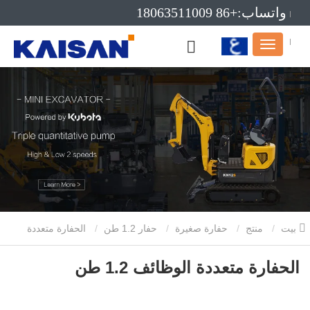
واتساب:+86 18063511009
بريد إلكتروني:info@kaisanmachinery.com
بيت
منتج
حفارة صغيرة
حفار 1.2 طن
الحفارة متعددة
الوظائف 1.2 طن
الحفارة متعددة الوظائف 1.2 طن