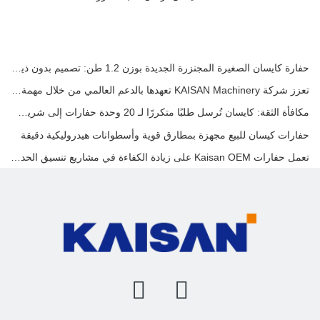
حفارة كايسان الصغيرة المجنزرة الجديدة بوزن 1.2 طن: تصميم بدون ذيل للعمليات في المساحات الضيقة
تعزز شركة KAISAN Machinery تعهدها بالدعم العالمي من خلال مهمة فنية استباقية في
مكافأة الثقة: كايسان تُرسل طلبًا متكررًا لـ 20 وحدة حفارات إلى شريك برتغالي طويل الأمد
حفارات كيسان للبيع مجهزة بمطارق قوية وأسطوانات هيدروليكية دقيقة
تعمل حفارات Kaisan OEM على زيادة الكفاءة في مشاريع تنسيق الحدائق