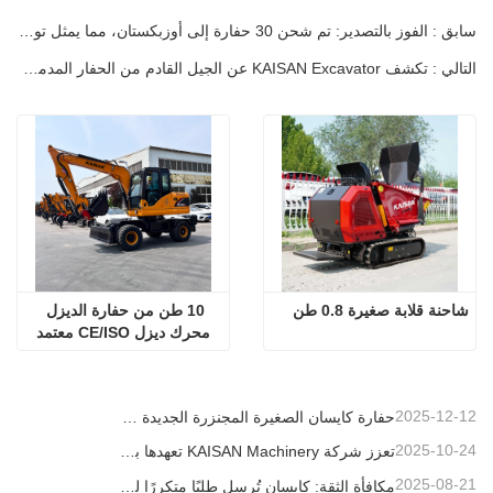
سابق : الفوز بالتصدير: تم شحن 30 حفارة إلى أوزبكستان، مما يمثل تواجدنا المتنامي في الشرق الأوسط
التالي : تكشف KAISAN Excavator عن الجيل القادم من الحفار المدمج KN12-9، مما يعيد تعريف الكفاءة والابتكار
شاحنة قلابة صغيرة 0.8 طن
10 طن من حفارة الديزل 
محرك ديزل CE/ISO معتمد
2025-12-12
حفارة كايسان الصغيرة المجنزرة الجديدة بوزن 1.2 طن: تصميم بدون ذيل للعمليات في المساحات الضيقة
2025-10-24
تعزز شركة KAISAN Machinery تعهدها بالدعم العالمي من خلال مهمة فنية استباقية في
2025-08-21
مكافأة الثقة: كايسان تُرسل طلبًا متكررًا لـ 20 وحدة حفارات إلى شريك برتغالي طويل الأمد