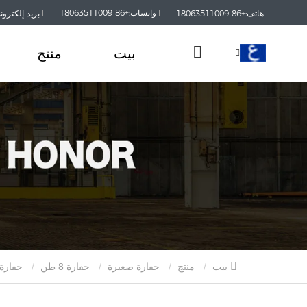
واتساب:+86 18063511009
هاتف:+86 18063511009
بريد إلكتروني:kaisanmachinery.com
بيت
منتج
بيت
منتج
حفارة صغيرة
حفارة 8 طن
حفارة زاحفة عالية الجودة بوزن 8 أطنان