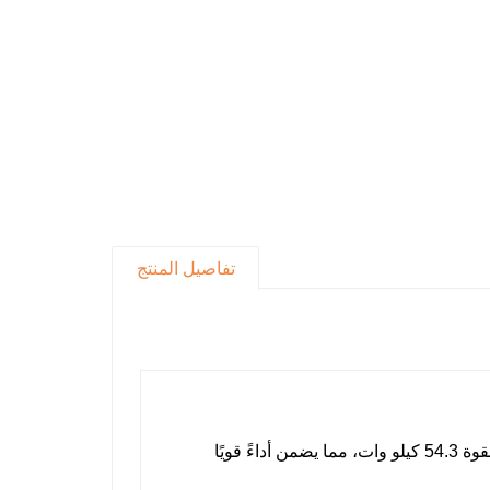
تفاصيل المنتج
يتم تشغيلها بواسطة محرك Yanmar 4TNV98T بقوة 54.3 كيلو وات، مما يضمن أداءً قويًا