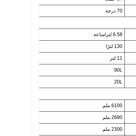
70 درجة
6.58 لتر/ساعة
130 لترًا
11 لتر
90L
20L
6100 ملم
2680 ملم
2300 ملم