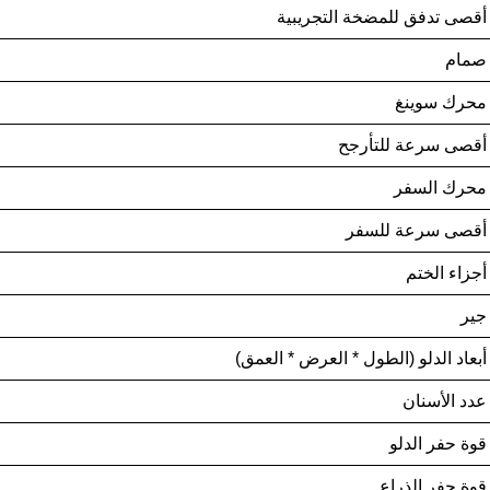
أقصى تدفق للمضخة التجريبية
صمام
محرك سوينغ
أقصى سرعة للتأرجح
محرك السفر
أقصى سرعة للسفر
أجزاء الختم
جير
أبعاد الدلو (الطول * العرض * العمق)
عدد الأسنان
قوة حفر الدلو
قوة حفر الذراع