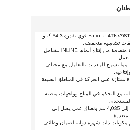
مجهزة بمحرك Yanmar 4TNV98T قوي بقدرة 54.3 كيلو
فقات تشغيلية منخفضة.
يستخدم آلية هيدروليكية متقدمة من إنتاج ألمانيا INLINE للتعامل
لعمل.
، مما يسمح للمعدات بالتعامل مع مختلف
نتاجية.
ة ممتازة على الحركة في المناطق الضيقة
ية مع التحكم في المناخ وواجهات مبطنة،
لمستخدم.
يحقق عمق حفر يصل إلى 4,035 مم ونطاق عمل يصل إلى
م مكونات ذات شهرة دولية لضمان وظائف