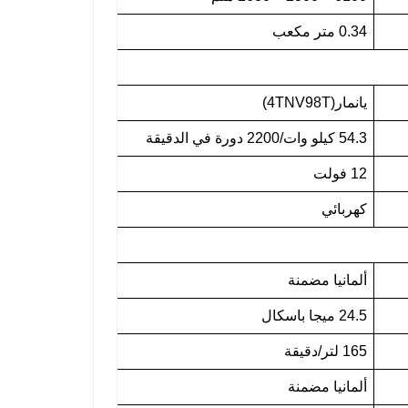
0.34 متر مكعب
يانمار(4TNV98T)
54.3 كيلو وات/2200 دورة في الدقيقة
12 فولت
كهربائي
ألمانيا مضمنة
24.5 ميجا باسكال
165 لتر/دقيقة
ألمانيا مضمنة