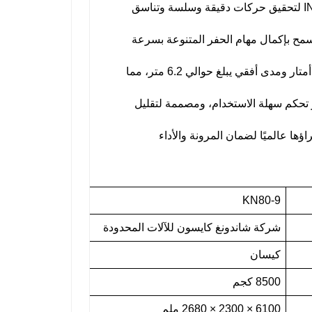
يتضمن مكونات هيدروليكية ألمانية INLINE لتحقيق حركات دقيقة وسلسة وتناسق
يسمح بإكمال مهام الحفر المتنوعة بسرعة
قادرة على الوصول إلى عمق حفر يتجاوز 4 أمتار ومدى أفقي يبلغ حوالي 6.2 متر، مما
ر تحكم سهلة الاستخدام، ومصممة لتقليل
ؤها عالميًا لضمان المرونة والأداء
KN80-9
شركة شاندونغ كايسون للآلات المحدودة
كيسان
8500 كجم
6100 × 2300 × 2680 ملم