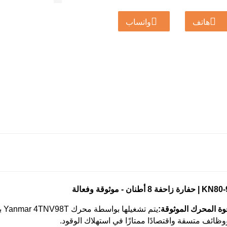
توفر قدرة تسلق تصل إلى 70 درجة ووظيفة سفر ذات
هاتف
واتساب
لتضاريس الصعبة وغير المستوية.
K | حفارة زاحفة 8 أطنان - موثوقة وفعالة
وة المحرك الموثوقة:
وظائف متسقة واقتصادًا ممتازًا في استهلاك الوقود.