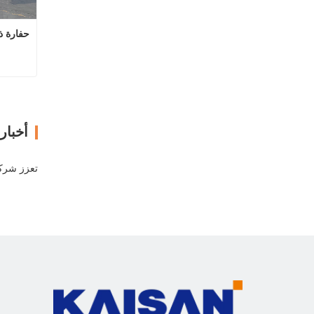
حفارة ذات 4 عجلات متع
ا
أخبار