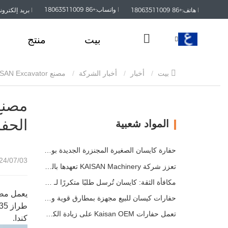
واتساب:+86 18063511009
هاتف:+86 18063511009
بريد إلكتروني:kaisanmachinery.com
بيت
منتج
بيت
أخبار
أخبار الشركة
مصنع Shandong KAISAN Excavator يقوم بتصدير 20 وحدة من الحفارات المدمجة موديل KN35 إلى كندا
الحفارا
المواد شعبية
حفارة كايسان الصغيرة المجنزرة الجديدة بوزن 1.2 طن: تصميم بدون ذيل للعمليات في المساحات الضيقة
/07/03 09:18
تعزز شركة KAISAN Machinery تعهدها بالدعم العالمي من خلال مهمة فنية استباقية في
مكافأة الثقة: كايسان تُرسل طلبًا متكررًا لـ 20 وحدة حفارات إلى شريك برتغالي طويل الأمد
حفارات كيسان للبيع مجهزة بمطارق قوية وأسطوانات هيدروليكية دقيقة
تعمل حفارات Kaisan OEM على زيادة الكفاءة في مشاريع تنسيق الحدائق
كندا.