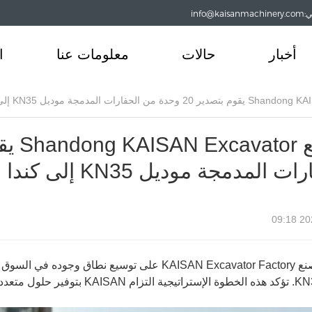
info@
أخبار
حالات
معلومات عنا
ا
ت المدمجة موديل KN35 إلى كندا
2024
طراز KN35. تؤكد هذه الخطوة الإست