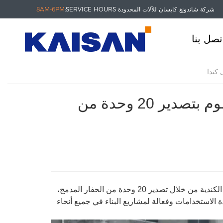
شركة شاندونغ كايسان للآلات المحدودة
SERVICE HOURS:
8AM-6PM
تصل بنا
مصنع Shandong KAISAN Excavator يقوم بتصدير 20 وحدة من
يعمل مصنع KAISAN Excavator Factory على توسيع نطاق وجوده في السوق الكندية من خلال تصدير 20 وحدة من الحفار المدمج،
راتيجية التزام KAISAN بتوفير حلول متعددة الاستخدامات وفعالة لمشاريع البناء في جميع أنحاء