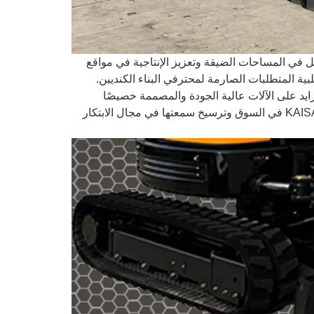
 مثاليًا للتنقل في المساحات الضيقة وتعزيز الإنتاجية في مواقع
بية المتطلبات الصارمة لمحترفي البناء الكنديين.
 تهدف KAISAN إلى تلبية الطلب المتزايد على الآلات عالية الجودة والمصممة خصيصًا
للمشاريع الصغيرة الحجم في كندا. ومن المتوقع أن تعزز هذه المبادرة مكانة KAISAN في السوق وترسيخ سمعتها في مجال الابتكار