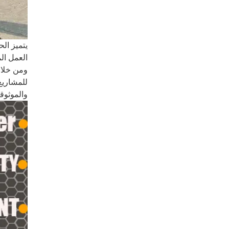
العمل الم
والموثوقي