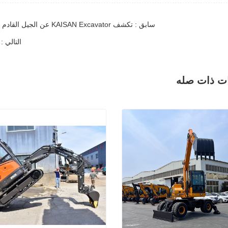
سابق : تكشف KAISAN Excavator عن الجيل القادم من الحفار المدمج KN12-9، مما يعيد تعريف الكفاءة والابتكار
التالي : يقدم مصنع vator
ات ذات صله