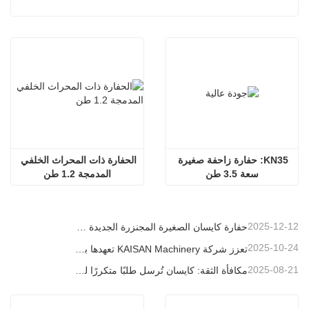
KN35: حفارة زاحفة صغيرة 
الحفارة ذات المحراث الخلفي 
سعة 3.5 طن
المدمجة 1.2 طن
2025-12-12
حفارة كايسان الصغيرة المجنزرة الجديدة بوزن 1.2 طن: تصميم بدون ذيل للعمليات في المساحات الضيقة
2025-10-24
تعزز شركة KAISAN Machinery تعهدها بالدعم العالمي من خلال مهمة فنية استباقية في
2025-08-21
مكافأة الثقة: كايسان تُرسل طلبًا متكررًا لـ 20 وحدة حفارات إلى شريك برتغالي طويل الأمد