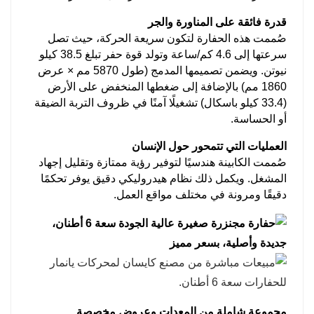
مزودة بجنازير مطاطية معززة بطول 16 بوصة
قدرة فائقة على المناورة والجر
ومساحة تلامس مع الأرض تبلغ 2.8 متر مربع. يضمن
صُممت هذه الحفارة لتكون سريعة الحركة، حيث تصل
ضغط الأرض المنخفض البالغ 35 كيلو باسكال أداءً
سرعتها إلى 4.6 كم/ساعة وتولد قوة حفر تبلغ 38.5 كيلو
مستقرًا على الأسطح الرخوة أو غير المستوية دون
نيوتن. ويضمن تصميمها المدمج (طول 5870 مم × عرض
هبوط.
1860 مم) بالإضافة إلى ضغطها المنخفض على الأرض
(33.4 كيلو باسكال) تشغيلًا آمنًا في ظروف التربة الضيقة
ميزات أمان شاملة
أو الحساسة.
تتحمل كابينة ROPS/FOPS الصدمات حتى 50 كيلو
نيوتن. ويساهم مفتاح إيقاف الطوارئ وكاميرا الرؤية
العمليات التي تتمحور حول الإنسان
صُممت الكابينة هندسيًا لتوفير رؤية ممتازة وتقليل إجهاد
الخلفية في التشغيل الآمن وحماية الأفراد القريبين.
المشغل. ويكمل ذلك نظام هيدروليكي دقيق يوفر تحكمًا
دقيقًا ومرونة في مختلف مواقع العمل.
مجموعة شاملة من المعدات وعروض مخصصة