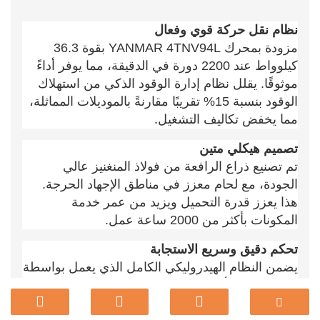
نظام نقل حركة قوي وفعال
مزودة بمحرك YANMAR 4TNV94L بقوة 36.3
كيلوواط عند 2200 دورة في الدقيقة، مما يوفر أداءً
موثوقًا. يقلل نظام إدارة الوقود الذكي من استهلاك
الوقود بنسبة 15% تقريبًا مقارنةً بالموديلات المماثلة،
مما يخفض تكاليف التشغيل.
تصميم هيكلي متين
تم تصنيع ذراع الرافعة من فولاذ المنغنيز عالي
الجودة، مع لحام معزز في مناطق الإجهاد الحرجة.
هذا يعزز قدرة التحميل ويزيد من عمر خدمة
المكونات بأكثر من 2000 ساعة عمل.
تحكم دقيق وسريع الاستجابة
يضمن النظام الهيدروليكي الكامل الذي يعمل بواسطة
الطيار تنفيذ الأوامر في غضون 0.1 ثانية. تعمل عصا
التحكم ذات اللمسة الخفيفة (3.5 نيوتن) على تقليل