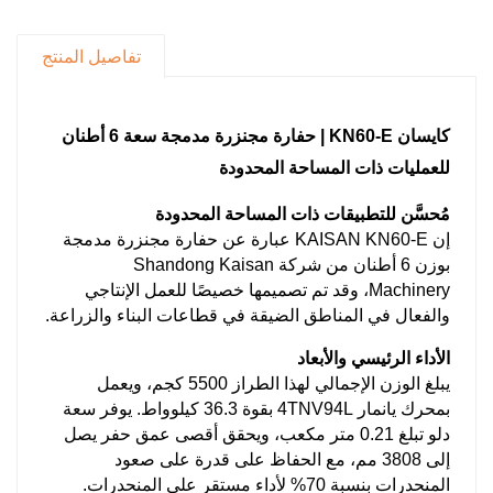
إجهاد المشغل والحفاظ على الدقة في حدود ±2 سم.
بيئة عمل مريحة للمشغل
تفاصيل المنتج
توفر المقصورة المعتمدة من قبل ROPS/FOPS
رؤية بزاوية 180 درجة، ومقعدًا معلقًا، ونظام تحكم
سريع في المناخ، ومستويات ضوضاء داخلية أقل من
كايسان KN60-E | حفارة مجنزرة مدمجة سعة 6 أطنان
72 ديسيبل لتحسين الراحة.
للعمليات ذات المساحة المحدودة
أنظمة هيدروليكية عالية الأداء
مُحسَّن للتطبيقات ذات المساحة المحدودة
توفر تقنية الدمج بالمضخة المزدوجة تدفقًا أقصى يبلغ
إن KAISAN KN60-E عبارة عن حفارة مجنزرة مدمجة
120 لترًا/دقيقة، مما يتيح حركات مشتركة سلسة
بوزن 6 أطنان من شركة Shandong Kaisan
ويرفع الإنتاجية بنحو 25%.
Machinery، وقد تم تصميمها خصيصًا للعمل الإنتاجي
والفعال في المناطق الضيقة في قطاعات البناء والزراعة.
سهولة الوصول إلى الخدمة
يُتيح غطاء المحرك والألواح الجانبية واسعة الفتح
الأداء الرئيسي والأبعاد
سهولة الوصول إلى الفلاتر وخزانات السوائل. كما تم
يبلغ الوزن الإجمالي لهذا الطراز 5500 كجم، ويعمل
بمحرك يانمار 4TNV94L بقوة 36.3 كيلوواط. يوفر سعة
تمديد فترات الصيانة للمكونات الرئيسية إلى 500
دلو تبلغ 0.21 متر مكعب، ويحقق أقصى عمق حفر يصل
ساعة عمل، مما يقلل من وقت التوقف عن التشغيل.
إلى 3808 مم، مع الحفاظ على قدرة على صعود
قدرة محسّنة على التعامل مع التضاريس
المنحدرات بنسبة 70% لأداء مستقر على المنحدرات.