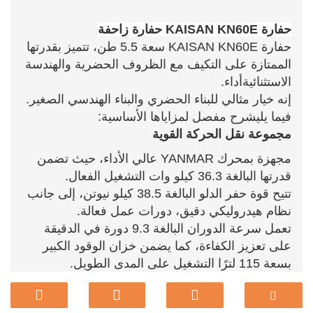
حفارة KAISAN KN60E حفارة زاحفة
حفارة KAISAN KN60E سعة 5.5 طن، تتميز بقدرتها
الممتازة على التكيف مع الظروف الحضرية والهندسة
الاستثنائية
أداء.
إنه خيار مثالي للبناء الحضري والبناء الهندسي الصغير.
فيما يلي
شرح مفصل لمزاياها الأساسية:
مجموعة نقل الحركة القوية
مجهزة بمحرك YANMAR عالي الأداء، حيث تضمن
قدرتها البالغة 36.3 كيلو وات التشغيل الفعال.
تتيح قوة حفر الدلو البالغة 38.5 كيلو نيوتن، إلى جانب
نظام هيدروليكي دقيق، دورات عمل فعالة.
تعمل سرعة الدوران البالغة 9.3 دورة في الدقيقة
على تعزيز الكفاءة، كما يضمن خزان الوقود الكبير
بسعة 115 لترًا التشغيل على المدى الطويل.
القدرة على المناورة
يتناسب التصميم المدمج (5.87 م × 1.86 م) بسهولة