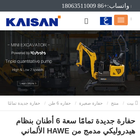
واتساب:+86 18063511009
بريد إلكتروني:info@kaisanmachinery.com
بيت
منتج
حفارة صغيرة
حفاره 6 طن
حفارة جديدة تمامًا
سعة 6 أطنان بنظام هيدروليكي مدمج من HAWE الألماني
حفارة جديدة تمامًا سعة 6 أطنان بنظام
هيدروليكي مدمج من HAWE الألماني