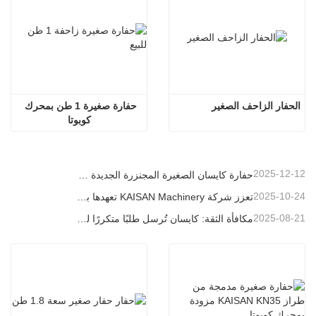
الحفار الزاحف الصغير
حفارة صغيرة 1 طن بمحرك 
كوبوتا
2025-12-12
حفارة كايسان الصغيرة المجنزرة الجديدة بوزن 1.2 طن: تصميم بدون ذيل للعمليات في المساحات الضيقة
2025-10-24
تعزز شركة KAISAN Machinery تعهدها بالدعم العالمي من خلال مهمة فنية استباقية في
2025-08-21
مكافأة الثقة: كايسان تُرسل طلبًا متكررًا لـ 20 وحدة حفارات إلى شريك برتغالي طويل الأمد