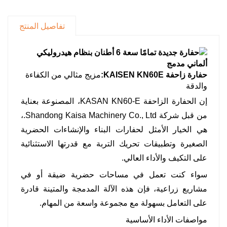
مع المساحات الضيقة.
نصف قطر دوران صغير جدًا يبلغ 2.36 مترًا فقط، مما
تفاصيل المنتج
يتيح سهولة المناورة في الأماكن الضيقة. مناورة
سلسة عبر مختلف التضاريس.
تصل نسبة القدرة على التسلق إلى 70% وتبلغ
الخلوص الأرضي 335 ملم مما يتيح التعامل بسهولة
حفارة زاحفة KAISEN KN60E:
مزيج مثالي من الكفاءة
مع التضاريس المعقدة.
والدقة
قدرات تشغيلية متعددة الاستخدامات
إن الحفارة الزاحفة KASAN KN60-E، المصنوعة بعناية
أقصى ارتفاع للحفر 5.8 متر وعمق حفر 3.81 متر
من قبل شركة Shandong Kaisa Machinery Co., Ltd.،
لتلبية احتياجات البناء المتنوعة.
هي الخيار الأمثل لحفارات البناء والإنشاءات الحضرية
يحقق الجمع بين ذراع الحفار مقاس 1.6 متر وذراع
الصغيرة وتطبيقات تحريك التربة مع قدرتها الاستثنائية
الرافعة مقاس 3.0 متر نطاق تشغيل أوسع.
على التكيف والأداء العالي.
يحقق الدلو القياسي الذي تبلغ مساحته 0.21 مترًا
سواء كنت تعمل في مساحات حضرية ضيقة أو في
مربعًا توازنًا مثاليًا بين سعة التحميل والمرونة
التشغيلية.
مشاريع زراعية، فإن هذه الآلة المدمجة والمتينة قادرة
على التعامل بسهولة مع مجموعة واسعة من المهام.
مواصفات الأداء الأساسية