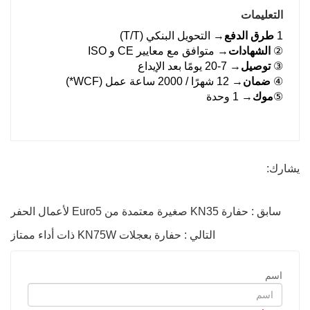
التعليمات
1
طرق الدفع
→ التحويل البنكي (T/T)
②
الشهادات
→ متوافق مع معايير CE و ISO
③
توصيل
→ 7-20 يومًا بعد الإيداع
④
ضمان
→ 12 شهرًا / 2000 ساعة عمل (WCF*)
⑤
موك
→ 1 وحدة
يشارك:
سابق : حفارة KN35 صغيرة معتمدة من Euro5 لأعمال الحفر
التالي : حفارة بعجلات KN75W ذات أداء ممتاز
اسم