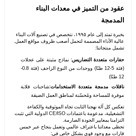
عقود من التميز في معدات البناء
المدمجة
بخبرة تمتد إلى عام ١٩٩٥، نتخصص في تصنيع آلات البناء
عالية الأداء المصممة لتحمل أصعب ظروف مواقع العمل.
تشمل منتجاتنا:
حفارات متعددة التضاريس
: نماذج مثبتة على عجلات
(فئة 5-12 طنًا) ووحدات من النوع الزاحف (فئة 0.8-
12 طنًا)
ناقلات مدمجة متعددة الاستخدامات
:شاحنات قلابة
موفرة للمساحة ومُحسّنة لمناطق العمل الضيقة
تعكس كل آلة نهجنا الثابت تجاه الموثوقية والكفاءة
التشغيلية، مدعومة باعتمادات CE/ISO الدولية التي تثبت
التزامنا بمعايير الجودة الصارمة.
تحظى معداتنا باعتراف عالمي وتعمل بنجاح عبر خمس
قارات مع وجود قوي بشكل خاص في: