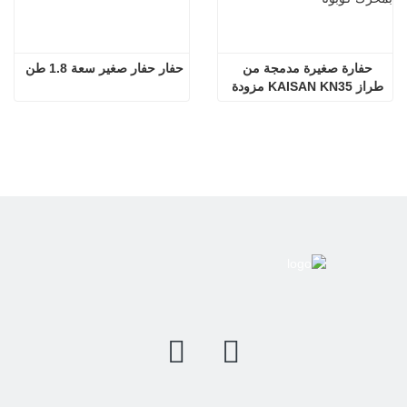
حفارة صغيرة مدمجة من 
حفار حفار صغير سعة 1.8 طن
طراز KAISAN KN35 مزودة 
بمحرك كوبوتا