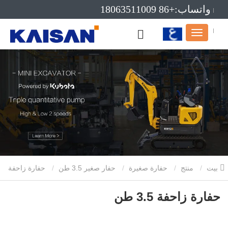
واتساب:+86 18063511009
بريد إلكتروني:info@kaisanmachinery.com
بيت
منتج
حفارة صغيرة
حفار صغير 3.5 طن
حفارة زاحفة
3.5 طن
حفارة زاحفة 3.5 طن