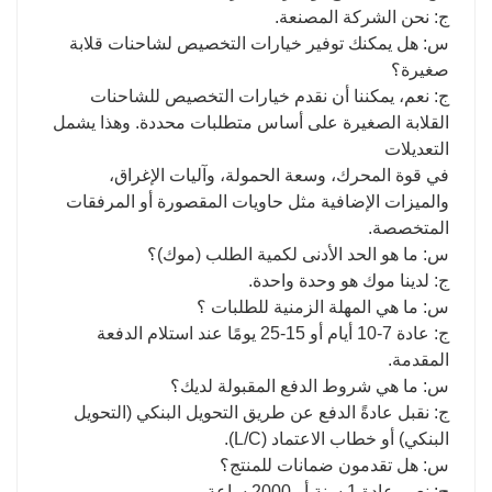
ج: نحن الشركة المصنعة.
س: هل يمكنك توفير خيارات التخصيص لشاحنات قلابة
صغيرة؟
ج: نعم، يمكننا أن نقدم خيارات التخصيص للشاحنات
القلابة الصغيرة على أساس متطلبات محددة. وهذا يشمل
التعديلات
في قوة المحرك، وسعة الحمولة، وآليات الإغراق،
والميزات الإضافية مثل حاويات المقصورة أو المرفقات
المتخصصة.
س: ما هو الحد الأدنى لكمية الطلب (موك)؟
ج: لدينا موك هو وحدة واحدة.
س: ما هي المهلة الزمنية للطلبات ؟
ج: عادة 7-10 أيام أو 15-25 يومًا عند استلام الدفعة
المقدمة.
س: ما هي شروط الدفع المقبولة لديك؟
ج: نقبل عادةً الدفع عن طريق التحويل البنكي (التحويل
البنكي) أو خطاب الاعتماد (L/C).
س: هل تقدمون ضمانات للمنتج؟
ج: نعم، عادة 1 سنة أو 2000 ساعة.