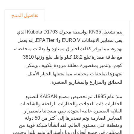
تفاصيل المنتج
يتم تشغيل KN35 بواسطة محرك Kubota D1703 الذي
يفي بمعايير الانبعاثات EURO V وEPA Tier 4. إنه يعمل
بهدوء، مما يوفر كفاءة احتراق ممتازة وانبعاثات منخفضة،
مع طاقة مقدرة تبلغ 18.2 كيلو واط. يبلغ وزنها 3810
كجم، وتتميز بمقصورة مغلقة مزودة بتكييف ويمكن
تجهيزها بملحقات مختلفة، مما يجعلها الخيار الأمثل
للحدائق والمزارع والمشاريع الصغيرة.
منذ عام 1995، تم تخصيص مصنع KAISAN لتصنيع
الحفارات ذات العجلات والحفارات الزاحفة والشاحنات
القلابة الصغيرة عالية الجودة. تلبي منتجاتنا باستمرار
المعايير الصارمة وتم تصديرها إلى أكثر من 50 دولة
ومنطقة على مستوى العالم. لقد أنشأنا شبكة قوية من
الممثلين في جميع أنحاء أوروبا وأستراليا ونيوزيلندا وجنوب