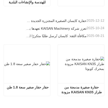
للهندسة والإنشاءات البلدية
2025-12-12
حفارة كايسان الصغيرة المجنزرة الجديدة بوزن 1.2 طن: تصميم بدون ذيل للعمليات في المساحات الضيقة
2025-10-24
تعزز شركة KAISAN Machinery تعهدها بالدعم العالمي من خلال مهمة فنية استباقية في
2025-08-21
مكافأة الثقة: كايسان تُرسل طلبًا متكررًا لـ 20 وحدة حفارات إلى شريك برتغالي طويل الأمد
حفارة صغيرة مدمجة من 
حفار حفار صغير سعة 1.8 طن
طراز KAISAN KN35 مزودة 
بمحرك كوبوتا