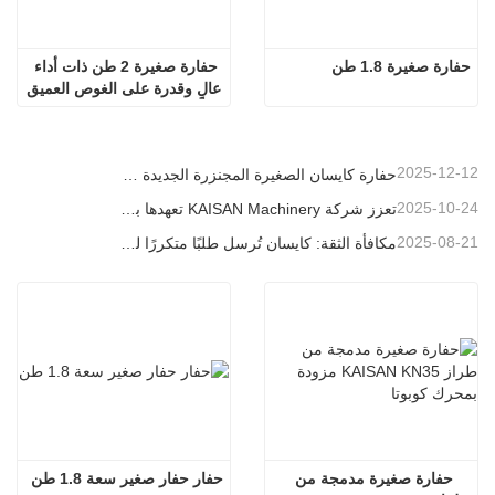
حفارة صغيرة 1.8 طن
حفارة صغيرة 2 طن ذات أداء 
عالٍ وقدرة على الغوص العميق
2025-12-12
حفارة كايسان الصغيرة المجنزرة الجديدة بوزن 1.2 طن: تصميم بدون ذيل للعمليات في المساحات الضيقة
2025-10-24
تعزز شركة KAISAN Machinery تعهدها بالدعم العالمي من خلال مهمة فنية استباقية في
2025-08-21
مكافأة الثقة: كايسان تُرسل طلبًا متكررًا لـ 20 وحدة حفارات إلى شريك برتغالي طويل الأمد
حفارة صغيرة مدمجة من 
حفار حفار صغير سعة 1.8 طن