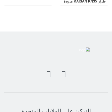
طراز KAISAN KN35 مزودة 
بمحرك كوبوتا
التركيز على الولايات المتحدة