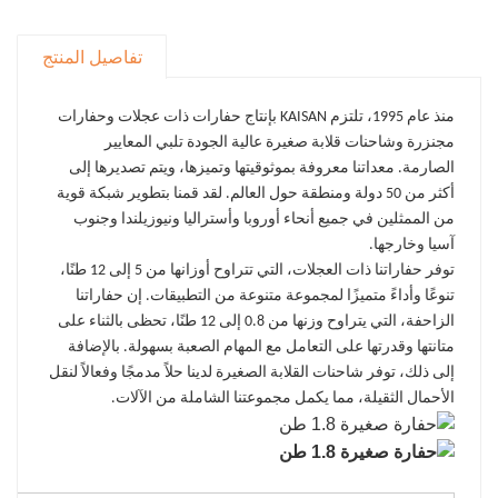
تفاصيل المنتج
منذ عام 1995، تلتزم KAISAN بإنتاج حفارات ذات عجلات وحفارات
مجنزرة وشاحنات قلابة صغيرة عالية الجودة تلبي المعايير
الصارمة. معداتنا معروفة بموثوقيتها وتميزها، ويتم تصديرها إلى
أكثر من 50 دولة ومنطقة حول العالم. لقد قمنا بتطوير شبكة قوية
من الممثلين في جميع أنحاء أوروبا وأستراليا ونيوزيلندا وجنوب
آسيا وخارجها.
توفر حفاراتنا ذات العجلات، التي تتراوح أوزانها من 5 إلى 12 طنًا،
تنوعًا وأداءً متميزًا لمجموعة متنوعة من التطبيقات. إن حفاراتنا
الزاحفة، التي يتراوح وزنها من 0.8 إلى 12 طنًا، تحظى بالثناء على
متانتها وقدرتها على التعامل مع المهام الصعبة بسهولة. بالإضافة
إلى ذلك، توفر شاحنات القلابة الصغيرة لدينا حلاً مدمجًا وفعالاً لنقل
الأحمال الثقيلة، مما يكمل مجموعتنا الشاملة من الآلات.