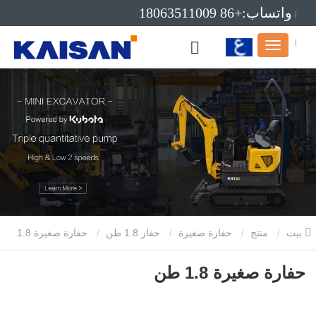
واتساب:+86 18063511009
بريد إلكتروني:info@kaisanmachinery.com
بيت
منتج
حفارة صغيرة
حفار 1.8 طن
حفارة صغيرة 1.8
طن
حفارة صغيرة 1.8 طن