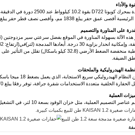
مزودة بمحرك كوبوتا D722 بقوة .2
ة أقصى عمق حفر يبلغ 1838 مم، وأقصى نصف قطر حفر يبلغ 3442 مم، وأقصى ارتفاع حفر يبلغ 3107 مم.
إمكانية انحدار بزاوية 30 درجة. أبعادها المدمجة (لتر)
في
مطاطية منخفضة الضغط الأرضي (32.8 كيلو باسكال)
طق الضيقة.
الحفارة الخلفية متعددة الاستخدامات شفرة جرافة، توفر رفعًا يبلغ 170 مم وعمقًا يبلغ 240 مم لمهام التسوية والردم.
ر التصميم العملية، مثل خزان الوقود بسعة 10 لتر، في التشغيل الفعال والممتد في مواقع المشاريع المتنوعة.
فة