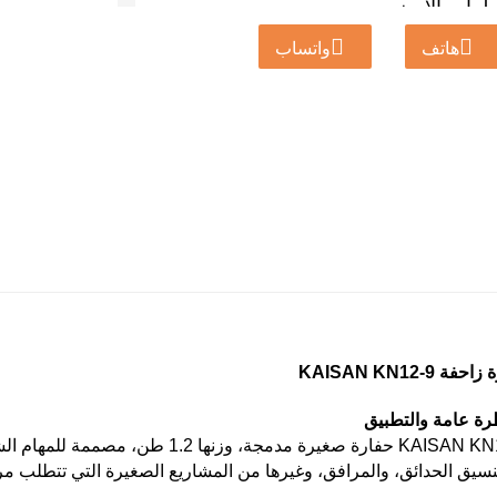
ضطراب الأرضي.
هاتف
واتساب
يعمل النظام الهيدروليكي بقوة 18 ميجا باسكال بمعدل تدفق 30 لترًا/دقيقة، مما يتيح تحكمًا
سريعًا في الحفار الخلفي. تشمل مقاييس الأداء الرئيسية أقصى نصف قطر حفر يبلغ 3442
مم، وأقصى عمق حفر يبلغ 1838 مم، وأقصى ارتفاع حفر يبلغ 3107 مم، مما يسمح
تتضمن جرافة KN12-9 شفرة جرافة متعددة الاستخدامات، قادرة على رفع 170 مم وعمق
240 مم لأعمال التسوية والردم. كما تتميز بخزان وقود سعة 10 لترات وخزان زيت
من خلال الجمع بين القوة وخفة الحركة والعملية، تعد الحفارة الصغيرة KAISAN KN12-9
فة KAISAN KN12-9
KAISAN KN12-9 حفارة صغيرة مدمجة، وز
سيق الحدائق، والمرافق، وغيرها من المشاريع الصغيرة التي تتطلب مرو