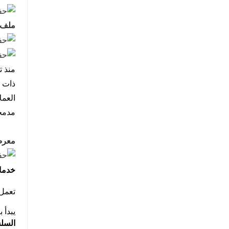
ملف 
مدمجة
معر
خدمات
تعمل 
يبدأ بـ
السل