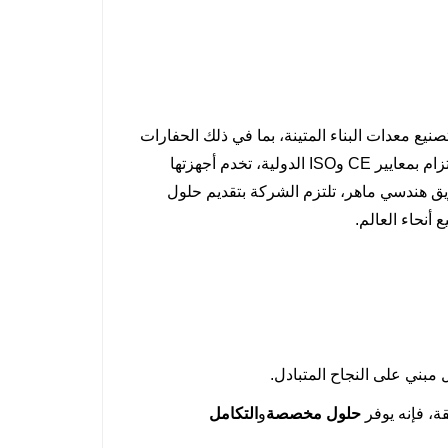
 في مجال تصنيع معدات البناء المتينة، بما في ذلك الحفارات
ذات العجلات والمجنزرة، إلى جانب شاحنات القلابة الصغيرة. ومن خلال الالتزام بمعايير CE وISO الدولية، تخدم أجهزتها
 بدعم من فريق هندسي ماهر، تلتزم الشركة بتقديم حلول
أنحاء العالم.
مبني على النجاح المتبادل.
، فإنه يوفر
حلول مخصصة
و
التكامل