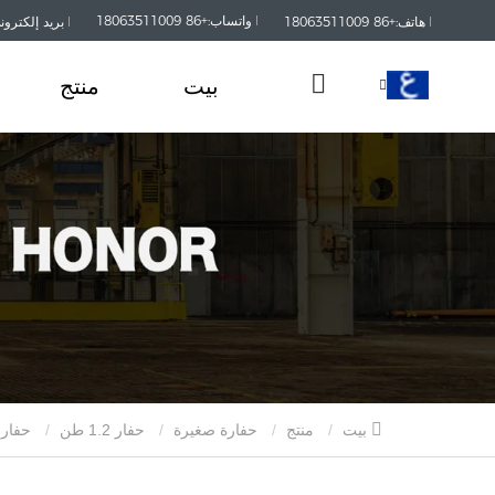
واتساب:+86 18063511009
هاتف:+86 18063511009
بريد إلكتروني:kaisanmachinery.com
بيت
منتج
بيت
منتج
حفارة صغيرة
حفار 1.2 طن
حفارات صغيرة KAISAN 1.2 طن للبيع بكميات كبيرة.