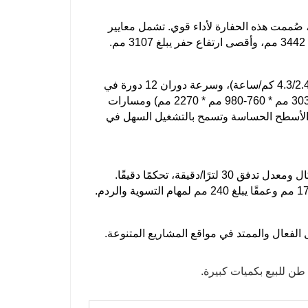
10 كيلوواط عند 2500 دورة في الدقيقة، صُممت هذه الحفارة لأداء قوي. تشمل معايير
تتميز هذه الآلة بسهولة المناورة في الموقع بفضل سرعتي سير مزدوجتين (4.3/2.4 كم/ساعة)، وسرعة دوران 12 دورة في
(ارتفاع: 3032 مم * 760-980 مم * 2270 مم) ومسارات
 تقلل من التأثير على الأسطح الحساسة وتسمح بالتشغيل السهل في
يضمن النظام الهيدروليكي سريع الاستجابة، الذي يعمل بضغط 18 ميجا باسكال ومعدل تدفق 30 لترًا/دقيقة، تحكمًا دقيقًا.