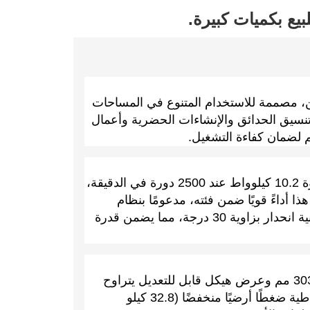
KAISAN  حفارة صغيرة بوزن 1.2 طن، مصممة للاستخدام المتنوع في المساحات
 تنسيق الحدائق والإنشاءات الحضرية وأعمال
م لضمان كفاءة التشغيل.
مُجهّزة بمحرك كوبوتا D722 عالي الكفاءة، بقوة 10.2 كيلوواط عند 2500 دورة في الدقيقة،
 نيوتن متر. يوفر هذا أداءً قويًا ضمن فئته، مدعومًا بنظام
سرعة سفر مزدوج (4.3/2.4 كم/ساعة) وإمكانية انحدار بزاوية 30 درجة، مما يضمن قدرة
تتميز الحفارة بتصميم مدمج بطول نقل يبلغ 3032 مم وعرض هيكل قابل للتعديل يتراوح
بين 760 مم و980 مم. تُمارس مساراتها المطاطية ضغطًا أرضيًا منخفضًا (32.8 كيلو