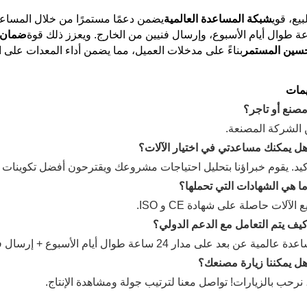
بيع، قوي
شبكة المساعدة العالمية
يضمن دعمًا مستمرًا من خلال المساعد
ة طوال أيام الأسبوع، وإرسال فنيين من الخارج. ويعزز ذلك قوة
ضمان 
حسين المستمر
بناءً على مدخلات العميل، مما يضمن أداء المعدات على 
يمات
صنع أو تاجر؟
 الشركة المصنعة.
ل يمكنك مساعدتي في اختيار الآلات؟
أكيد. يقوم خبراؤنا بتحليل احتياجات مشروعك ويقترحون أفضل تكوينات 
 هي الشهادات التي تحملها؟
 الآلات حاصلة على شهادة CE و ISO.
ف يتم التعامل مع الدعم الدولي؟
لمية عن بعد على مدار 24 ساعة طوال أيام الأسبوع + إرسال فنيين للتركيب/الصيانة في الموقع.
ل يمكننا زيارة مصنعك؟
 نرحب بالزيارات! تواصل معنا لترتيب جولة ومشاهدة الإنتاج.