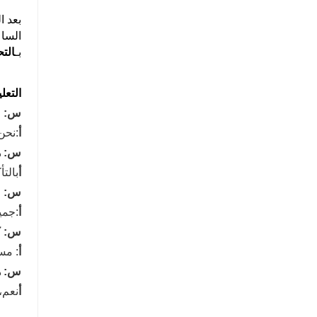
بعد ال
الساع
بـ
الت
التعل
س: م
أ
:نحن
س: ه
أ
بالت
س: ما
أ
:جميع
س: كي
أ
: مساعدة عا
س: ه
أ
نعم،