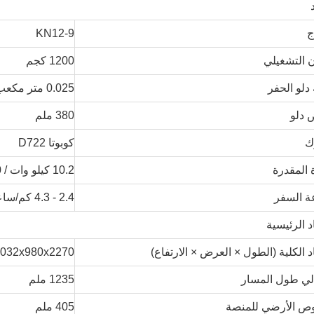
ج
KN12-9
ن التشغيلي
1200 كجم
دلو الحفر
0.025 متر مكعب
دلو
380 ملم
ك
كوبوتا D722
 المقدرة
10.2 كيلو وات / 2500 دورة في الدقيقة
 السفر
2.4 - 4.3 كم/ساعة
اد الرئيسية
اد الكلية (الطول × العرض × الارتفاع)
3032x980x2270 مل
لي طول المسار
1235 ملم
وص الأرضي للمنصة
405 ملم