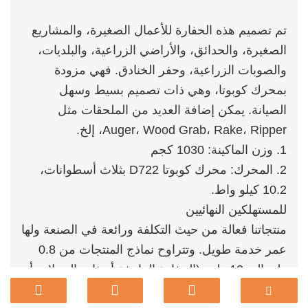
تم تصميم هذه الحفارة للأعمال الصغيرة، والمشاريع
الصغيرة، والحدائق، والأراضي الزراعية، والبلديات،
والصوبات الزراعية، وحفر الخنادق. فهي مزودة
بمحرك كوبوتا، وهي ذات تصميم بسيط وسهل
الصيانة. يمكن إضافة العديد من الملحقات مثل
Auger، Wood Grab، Rake، Ripper، إلخ.
1. وزن الماكينة: 1030 كجم
2. المحرك: محرك كوبوتا D722 بثلاث أسطوانات،
10.2 كيلو واط.
للمستهلكين النهائيين
منتجاتنا فعالة من حيث التكلفة ورائعة في الصنعة ولها
عمر خدمة طويل. وتتراوح نماذج المنتجات من 0.8
طن إلى 12 طن. (الحفارة الزاحفة أو ذات العجلات أو
الزاحفة) يمكنها تلبية احتياجاتك ودعم التخصيص