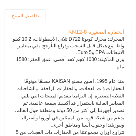
للموزع
سوف نقدم خدمات ضمان الجودة لمنتجاتك خلال فترة
تفاصيل المنتج
ضمان المنتج.
الحفارة الصغيرة KN12-8
المحرك: محرك كوبوتا D722 ثلاثي الأسطوانات، 10.2 كيلو
واط. مع هيكل قابل للسحب وذراع التأرجح. يفي بمعايير
الانبعاثات EPA وEuro 5.
وزن الماكينة: 1030 كجم كحد أقصى. عمق الحفر: 1580
ملم
منذ عام 1995، أصبح مصنع KAISAN مصنعًا موثوقًا
للحفارات ذات العجلات، والحفارات الزاحفة، والشاحنات
القلابة الصغيرة. إن التزامنا بتقديم المنتجات التي تلبي
المعايير العالية باستمرار قد أكسبنا سمعة عالمية. تم
تصدير أجهزتنا إلى أكثر من 50 دولة ومنطقة حول العالم،
بدعم من شبكة قوية من الممثلين في أوروبا وأستراليا
ونيوزيلندا وجنوب آسيا ومناطق أخرى.
تتراوح أوزان مجموعتنا من الحفارات ذات العجلات من 5