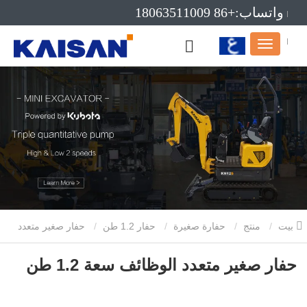
واتساب:+86 18063511009
بريد إلكتروني:info@kaisanmachinery.com
بيت
منتج
حفارة صغيرة
حفار 1.2 طن
حفار صغير متعدد
الوظائف سعة 1.2 طن
حفار صغير متعدد الوظائف سعة 1.2 طن