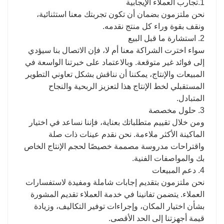
1.تجارب العملاء الإيجابية
نحن ملتزمون بضمان أن تكون تجربتك معنا استثنائية،
ونقف بقوة وراء كل منتج نقدمه.
2. استشارة ما قبل البيع
سواء اخترت الشراكة معنا أم لا، فإن الاتصال بنا سيؤدي
إلى فوائد غير متوقعة. وبالاعتماد على خبرتنا الواسعة في
المبيعات والإنتاج، يمكننا أن نناقش بشكل تعاوني التطوير
المستقبلي لخط الإنتاج هذا لتعزيز الربحية والنجاح
المتبادل.
3. حلول مخصصة
ومن خلال تقييم متطلباتك بعناية، فإننا نساعد في اختيار
الماكينة الأكثر ملاءمة. نحن نقدم عينات ذات صلة
واقتراحات مدروسة مصممة خصيصًا لحجم الإنتاج الخاص
بك والمواصفات الفنية.
4. دعم المبيعات
نحن ملتزمون بتقديم إجابات شاملة ومفيدة لاستفسارات
العملاء. يتضمن تفانينا في خدمة العملاء تقديم المشورة
بشأن اختيار المكان، وإجراءات توفير التكاليف، وزيادة
قيمة أجهزتنا إلى الحد الأقصى.