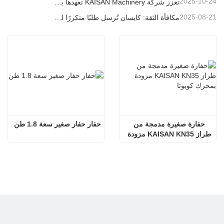
2025-10-24
تعزز شركة KAISAN Machinery تعهدها بالدعم العالمي من خلال مهمة فنية استباقية في
2025-08-21
مكافأة الثقة: كايسان تُرسل طلبًا متكررًا لـ 20 وحدة حفارات إلى شريك برتغالي طويل الأمد
حفارة صغيرة مدمجة من 
حفار حفار صغير سعة 1.8 طن
طراز KAISAN KN35 مزودة 
بمحرك كوبوتا