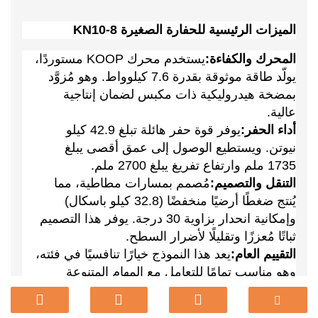
الميزات الرئيسية للحفارة الصغيرة KN10-8
المحرك والكفاءة:
يستخدم محرك KOOP مستوردًا،
يولّد طاقة موثوقة بقدرة 7.6 كيلوواط. وهو مُزوَّد
بمضخة هيدروليكية ذات مكبس لضمان إنتاجية
عالية.
أداء الحفر:
يوفر قوة حفر هائلة تبلغ 42.9 كيلو
نيوتن. ويستطيع الوصول إلى عمق أقصى يبلغ
1735 ملم وارتفاع تفريغ يبلغ 2700 ملم.
التنقل والتصميم:
مُصمم بمسارات مطاطية، مما
يُنتج ضغطًا أرضيًا منخفضًا (32.8 كيلو باسكال)
وإمكانية انحدار بزاوية 30 درجة. يوفر هذا التصميم
ثباتًا مُعززًا وتقليلًا لأضرار السطح.
التقييم العام:
يعد هذا النموذج خيارًا تنافسيًا في فئته،
وهو مناسب تمامًا للتعامل مع المهام المتنوعة
ومتطلبات المشاريع بشكل فعال.