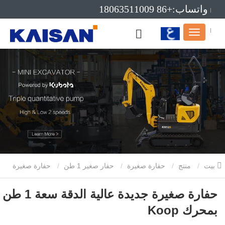
واتساب:+86 18063511009
بريد إلكتروني:info@kaisanmachinery.com
بيت
منتج
حفارة صغيرة
حفار صغير 1 طن
حفارة صغيرة
جديدة عالية الدقة سعة 1 طن بمحرك Koop
حفارة صغيرة جديدة عالية الدقة سعة 1 طن
بمحرك Koop