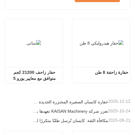
حفارة زاحفة 8 طن
حفار زاحف 21200 كجم 
متوافق مع معايير يورو 5 
بمحرك كامينز مع كابينة 
بانورامية مكيفة
2025-12-12
حفارة كايسان الصغيرة المجنزرة الجديدة بوزن 1.2 طن: تصميم بدون ذيل للعمليات في المساحات الضيقة
2025-10-24
تعزز شركة KAISAN Machinery تعهدها بالدعم العالمي من خلال مهمة فنية استباقية في
2025-08-21
مكافأة الثقة: كايسان تُرسل طلبًا متكررًا لـ 20 وحدة حفارات إلى شريك برتغالي طويل الأمد