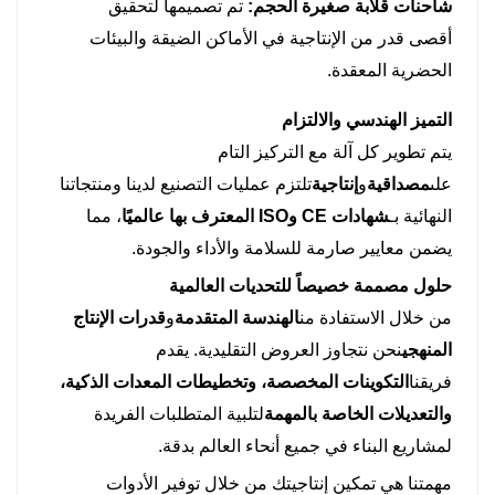
شاحنات قلابة صغيرة الحجم:
تم تصميمها لتحقيق
أقصى قدر من الإنتاجية في الأماكن الضيقة والبيئات
الحضرية المعقدة.
التميز الهندسي والالتزام
يتم تطوير كل آلة مع التركيز التام
على
مصداقية
و
إنتاجية
تلتزم عمليات التصنيع لدينا ومنتجاتنا
النهائية بـ
شهادات CE وISO المعترف بها عالميًا
، مما
يضمن معايير صارمة للسلامة والأداء والجودة.
حلول مصممة خصيصاً للتحديات العالمية
من خلال الاستفادة من
الهندسة المتقدمة
و
قدرات الإنتاج
المنهجي
نحن نتجاوز العروض التقليدية. يقدم
فريقنا
التكوينات المخصصة، وتخطيطات المعدات الذكية،
والتعديلات الخاصة بالمهمة
لتلبية المتطلبات الفريدة
لمشاريع البناء في جميع أنحاء العالم بدقة.
مهمتنا هي تمكين إنتاجيتك من خلال توفير الأدوات