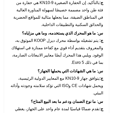
ج:
بالتأكيد. إن الحفارة الصغيرة KN10-9 هي حفارة من
فئة طن واحد مصممة خصيصًا لسهولة المناورة العالية
في المناطق الضيقة، مما يجعلها مثالية للمواقع الحضرية
والحدائق السكنية والتطبيقات الداخلية.
س: ما هو المحرك الذي يستخدمه، وما هي مزاياه؟
ج:
يتم تشغيله بواسطة محرك ديزل KOOP الموثوق به،
والمعروف بتقديم أداء قوي مع كفاءة ممتازة في استهلاك
الوقود. ويلبي هذا المحرك أيضًا معايير الانبعاثات الصارمة،
بما في ذلك Euro 5.
س: ما هي الشهادات التي يحملها الجهاز؟
ج:
يتوافق جهاز KN10-9 مع المعايير الدولية الرئيسية،
ويحمل شهادات CE وISO التي تؤكد سلامته وجودته وأدائه
البيئي.
س: ما نوع الضمان ودعم ما بعد البيع المتاح؟
ج:
نقدم ضمانًا قياسيًا لمدة عام واحد على الجهاز، يغطي