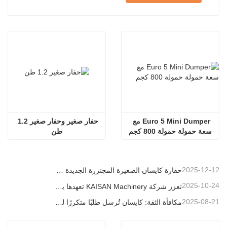
Euro 5 Mini Dumper مع 
حفار صغير وحفار صغير 1.2 
سعة حمولة حمولة 800 كجم
طن
2025-12-12
حفارة كايسان الصغيرة المجنزرة الجديدة بوزن 1.2 طن: تصميم بدون ذيل للعمليات في المساحات الضيقة
2025-10-24
تعزز شركة KAISAN Machinery تعهدها بالدعم العالمي من خلال مهمة فنية استباقية في
2025-08-21
مكافأة الثقة: كايسان تُرسل طلبًا متكررًا لـ 20 وحدة حفارات إلى شريك برتغالي طويل الأمد