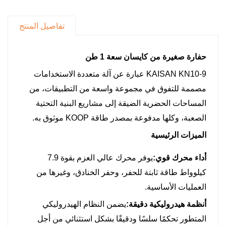
حركات سلسة ودقيقة وقابلة للتحكم للمهام
الدقيقة والمعقدة.
تفاصيل المنتج
مسارات ذات ضغط أرضي منخفض للغاية
يحمي الأسطح الحساسة مثل المروج والأرصفة
حفارة صغيرة من كايسان سعة 1 طن
والأسفلت بمسارات مطاطية مصممة خصيصًا، مما
KAISAN KN10-9 عبارة عن آلة متعددة الاستخدامات
يترك علامات قليلة.
مصممة للتفوق في مجموعة واسعة من التطبيقات، من
ثبات استثنائي وقدرة رفع عالية
المساحات الحضرية الضيقة إلى مشاريع البنية التحتية
تم تصميمه بوقفة واسعة وثقل موازن محسّن
الصعبة، وكلها مدفوعة بمصدر طاقة KOOP موثوق به.
لتحقيق ثبات فائق وأداء رفع آمن عند الوصول
الميزات الرئيسية
الكامل.
أداء محرك قوي:
نظام التثبيت السريع متعدد الاستخدامات
يوفر محرك عالي العزم بقوة 7.9
يعزز التنوع بفضل وصلة التوصيل السريع القياسية،
كيلوواط طاقة ثابتة للحفر، وحفر الخنادق، وغيرها من
مما يتيح التبديل السريع وبدون أدوات بين الجرافات
العمليات الأساسية.
والمثاقب والكسارات...
أنظمة هيدروليكية دقيقة:
يضمن النظام الهيدروليكي
تصميم مريح يركز على المستخدم
المتطور تحكمًا سلسًا ودقيقًا بشكل استثنائي من أجل