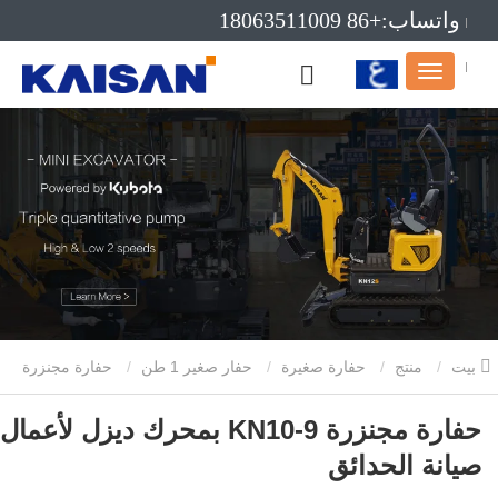
واتساب:+86 18063511009
بريد إلكتروني:info@kaisanmachinery.com
بيت
منتج
حفارة صغيرة
حفار صغير 1 طن
حفارة مجنزرة
KN10-9 بمحرك ديزل لأعمال صيانة الحدائق
حفارة مجنزرة KN10-9 بمحرك ديزل لأعمال
صيانة الحدائق