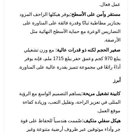
توفر مقصورة مريحة ومنخفضة الاهتزاز مع أدوات
عمل فعال.
تحكم سهلة الاستخدام ورؤية ممتازة، مما يقلل من
مستقر وآمن على الأسطح:
يوفر هيكلها الزاحف المزود
إجهاد المشغل أثناء فترات العمل الطويلة.
بجنازير مطاطية ثباتًا وقدرة فائقة على المناورة على
هيكل متين وسهل الصيانة
التضاريس الوعرة مع حماية الأسطح النهائية مثل
تم تصنيعه بمكونات معززة ويتميز بنقاط تشحيم
الأرصفة.
مركزية لتسهيل الصيانة اليومية، مما يضمن طول
صغير الحجم لكنه ذو قدرات عالية:
مع وزن تشغيلي
العمر ووقت التشغيل العالي.
يبلغ 970 كجم وعمق حفر يبلغ 1715 ملم، فإنه يوفر
شبكة دعم عالمية شاملة
أداءً رائعًا في مجموعة تتميز بقدرة عالية على المناورة.
مدعومة بخدمة ما بعد البيع الموثوقة، وتوافر قطع
الغيار الأصلية، والدعم الفني المتخصص في جميع
أبرز
الأسواق الدولية الرئيسية.
كابينة تشغيل مريحة:
يساهم التصميم الواسع مع الرؤية
المثلى في تعزيز الراحة، وتقليل التعب، وزيادة كفاءة
موقع العمل.
هيكل سفلي متكيف:
صُممت هندسياً للحفاظ على قوة
جر وأداء موثوقين عبر ظروف أرضية متنوعة وغير