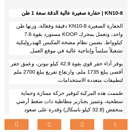
KN10-8 | حفارة صغيرة عالية الدقة سعة 1 طن
الحفارة الصغيرة KN10-8 دقيقة وفعالة، وزنها طن
واحد، وتعمل بمحرك KOOP مستورد بقوة 7.6
كيلوواط. يضمن نظام مضخة المكبس الهيدروليكية
تشغيلاً سلساً وإنتاجية عالية في موقع العمل.
يوفر أداء حفر قوي بقوة 42.9 كيلو نيوتن، وعمق حفر
أقصى يبلغ 1735 ملم، وارتفاع تفريغ يبلغ 2700 ملم
لتطبيقات متعددة الاستخدامات.
صُممت هذه المركبة لتوفير حركة ممتازة وحماية
سطحية، وتتميز بجنازير مطاطية ذات ضغط أرضي
منخفض (32.8 كيلو باسكال) وقدرة على صعود
المنحدرات بزاوية 30 درجة، مما يوفر الاستقرار على
المنحدرات والحد الأدنى من التأثير على الأرض