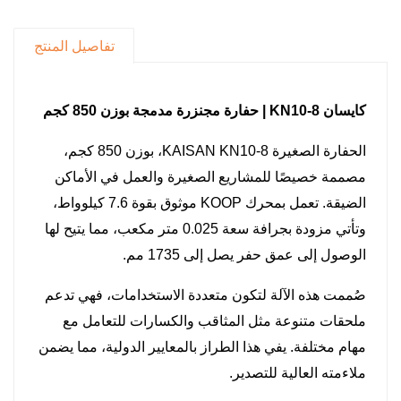
النهائية.
يُعدّ جهاز KN10-8 نموذجًا تنافسيًا في فئته، وقد صُمم
تفاصيل المنتج
للتعامل بفعالية مع مجموعة متنوعة من مهام الحفر
الخفيفة وتنسيق الحدائق.
كايسان KN10-8 | حفارة مجنزرة مدمجة بوزن 850 كجم
الحفارة الصغيرة KAISAN KN10-8، بوزن 850 كجم،
مصممة خصيصًا للمشاريع الصغيرة والعمل في الأماكن
الضيقة. تعمل بمحرك KOOP موثوق بقوة 7.6 كيلوواط،
وتأتي مزودة بجرافة سعة 0.025 متر مكعب، مما يتيح لها
الوصول إلى عمق حفر يصل إلى 1735 مم.
صُممت هذه الآلة لتكون متعددة الاستخدامات، فهي تدعم
ملحقات متنوعة مثل المثاقب والكسارات للتعامل مع
مهام مختلفة. يفي هذا الطراز بالمعايير الدولية، مما يضمن
ملاءمته العالية للتصدير.